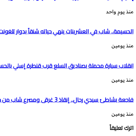
منذ يوم واحد
الحسيمة.. شاب في العشرينات ينهي حياته شنقاً بدوار تلغونت
منذ يومين
انقلاب سيارة محملة بصناديق السلع قرب قنطرة إسلي بالحسي
منذ يومين
فاجعة بشاطئ سيدي رحال.. إنقاذ 3 غرقى ومصرع شاب من حد السوالم رغم محاولات الإنقاذ
منذ يومين
اترك تعليقاً