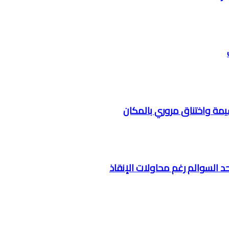
مة واختناق مروري بالمكان