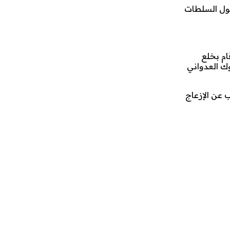
ول السلطات
ام بخلع
وك العدواني
 عن الإزعاج