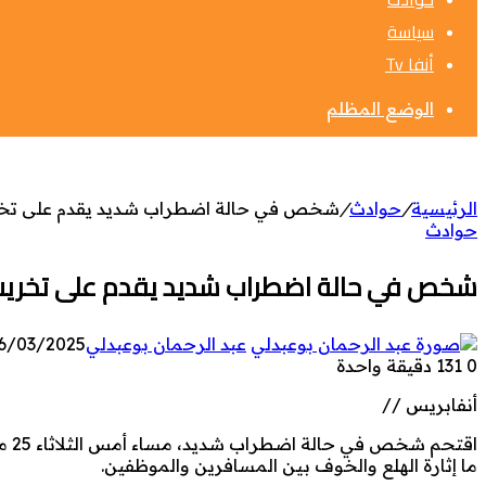
سياسة
أنفا Tv
الوضع المظلم
الرئيسية
/
حوادث
/
شخص في حالة اضطراب شديد يقدم على تخري
حوادث
شخص في حالة اضطراب شديد يقدم على تخريب م
عبد الرحمان بوعبدلي
6/03/2025
0
131
دقيقة واحدة
أنفابريس //
اقت
ما إثارة الهلع والخوف بين المسافرين والموظفين.