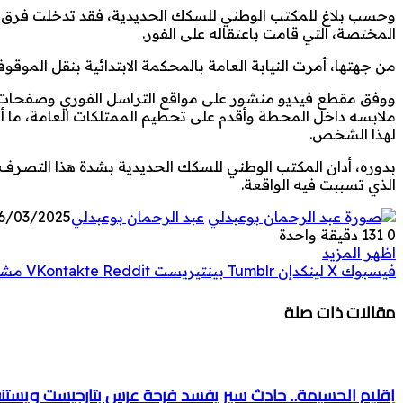
وحسب بلاغ للمكتب الوطني للسكك الحديدية، فقد تدخلت فرق ا
المختصة، التي قامت باعتقاله على الفور.
من جهتها، أمرت النيابة العامة بالمحكمة الابتدائية بنقل المو
ووفق مقطع فيديو منشور على مواقع التراسل الفوري وصفحات ال
ملابسه داخل المحطة وأقدم على تحطيم الممتلكات العامة، ما أد
لهذا الشخص.
بدوره، أدان المكتب الوطني للسكك الحديدية بشدة هذا التصرف، م
الذي تسببت فيه الواقعة.
عبد الرحمان بوعبدلي
6/03/2025
0
131
دقيقة واحدة
اظهر المزيد
فيسبوك
‫X
لينكدإن
بينتيريست
مشار
مقالات ذات صلة
إقليم الحسيمة.. حادث سير يفسد فرحة عرس بتارجيست ويستن