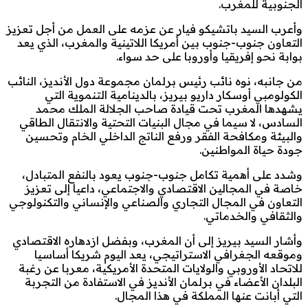
الجنوبية للمغرب.
وأعرب السيد باتشيكو فيار عن عزمه على العمل من أجل تعزيز
التعاون جنوب-جنوب بين أمريكا اللاتينية والمغرب، الذي يعد
بوابة نحو إفريقيا وأوروبا على حد سواء.
من جانبه، نوه نائب رئيس برلمان مجموعة دول الأنديز، النائب
الكولومبي أوسكار داريو بيريز، بالدينامية التنموية التي
يشهدها المغرب تحت قيادة صاحب الجلالة الملك محمد
السادس، لا سيما في مجال البنيات التحتية والانتقال الطاقي
والبيئة ومكافحة الفقر ورفع الناتج الداخلي الخام وتحسين
جودة حياة المواطنين.
وشدد على أهمية تكامل جنوب-جنوب يعود بالنفع المتبادل،
خاصة في المجالين الاقتصادي والاجتماعي، داعيا إلى تعزيز
التعاون في المجال التجاري والصناعي والإنساني والتكنولوجي
والثقافي والخدماتي.
وأشار السيد بيريز إلى أن المغرب، وبفضل ازدهاره الاقتصادي
وموقعه الجغرافي الاستراتيجي، يعد اليوم شريكا أساسيا
للاتحاد الأوروبي والولايات المتحدة الأمريكية، معربا عن رغبة
البلدان الأعضاء في برلمان الأنديز في الاستفادة من التجربة
التي أبانت عنها المملكة في هذا المجال.