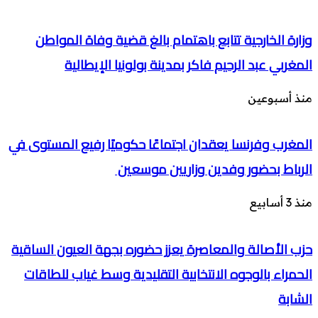
وزارة الخارجية تتابع باهتمام بالغ قضية وفاة المواطن
المغربي عبد الرحيم فاكر بمدينة بولونيا الإيطالية
منذ أسبوعين
المغرب وفرنسا يعقدان اجتماعًا حكوميًا رفيع المستوى في
الرباط بحضور وفدين وزاريين موسعين
منذ 3 أسابيع
حزب الأصالة والمعاصرة يعزز حضوره بجهة العيون الساقية
الحمراء بالوجوه الانتخابية التقليدية وسط غياب للطاقات
الشابة