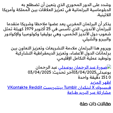
وشدد على الدور المحوري الذي يتعين أن تضطلع به
الدبلوماسية البرلمانية في تعزيز العلاقات بين المملكة وأمريكا
اللاتينية.
يذكر أن البرلمان المغربي يعد عضوا ملاحظا وشريكا متقدما
للبرلمان الأنديني، الذي تأسس في 25 أكتوبر 1979 كهيئة تمثل
شعوب دول الأنديز الخمس، وهي بوليفيا وكولومبيا والإكوادور
والبيرو والشيلي.
ويروم هذا البرلمان ملاءمة التشريعات وتعزيز التعاون بين
برلمانات الدول الأعضاء، وتعزيز الديمقراطية التشاركية
وتوطيد عملية التكامل الإقليمي.
عبد الرحمان
بوعبدلي
03/04/2025
آخر تحديث: 03/04/2025
0
151
دقيقة واحدة
اظهر المزيد
فيسبوك
‫X
لينكدإن
بينتيريست
مشاركة عبر البريد
طباعة
مقالات ذات صلة