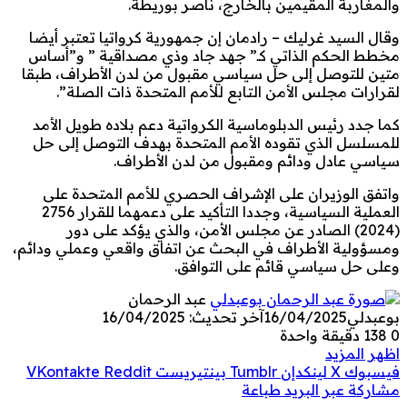
والمغاربة المقيمين بالخارج، ناصر بوريطة.
وقال السيد غرليك – رادمان إن جمهورية كرواتيا تعتبر أيضا
مخطط الحكم الذاتي كـ” جهد جاد وذي مصداقية ” و”أساس
متين للتوصل إلى حل سياسي مقبول من لدن الأطراف، طبقا
لقرارات مجلس الأمن التابع للأمم المتحدة ذات الصلة”.
كما جدد رئيس الدبلوماسية الكرواتية دعم بلاده طويل الأمد
للمسلسل الذي تقوده الأمم المتحدة بهدف التوصل إلى حل
سياسي عادل ودائم ومقبول من لدن الأطراف.
واتفق الوزيران على الإشراف الحصري للأمم المتحدة على
العملية السياسية، وجددا التأكيد على دعمهما للقرار 2756
(2024) الصادر عن مجلس الأمن، والذي يؤكد على دور
ومسؤولية الأطراف في البحث عن اتفاق واقعي وعملي ودائم،
وعلى حل سياسي قائم على التوافق.
عبد الرحمان
بوعبدلي
16/04/2025
آخر تحديث: 16/04/2025
0
138
دقيقة واحدة
اظهر المزيد
فيسبوك
‫X
لينكدإن
بينتيريست
مشاركة عبر البريد
طباعة