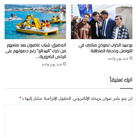
بوعبيد الكراب نموذج مشرف في
المضيق: شباب غاضبون بعد منعهم
التواصل وخدمة المنطقة
من كراء “البيدالو” رغم حصولهم على
الرخص الضرورية…
منذ يوم واحد
منذ يوم واحد
تم إنشاء وحدة لطب القلب التداخلي مزودة بتقنيات متطورة،
مما يسهل علاج الأمراض القلبية والذوعية الدموية العصبية.
اترك تعليقاً
تتضمن هذه الخدمة غرفة لقسطرة القلب وغرفة مخصصة
لإختبارات الجهد يضم المستشفى الخاص كلميم أيضاً مركزاً
متكاملًا للفحص بالأشعة، يعمل على مدار الساعة طوال أيام
لن يتم نشر عنوان بريدك الإلكتروني.
الحقول الإلزامية مشار إليها بـ
*
الأسبوع، ويتضمن جهاز تصوير بالرنين المغناطيسي (IRM)،
ا
والأشعة المقطعية (CT)، ومعدات للأشعة السينية القياسية،
ل
بالإضافة إلى أجهزة للموجات فوق الصوتية والماموغرافيا
ت
ع