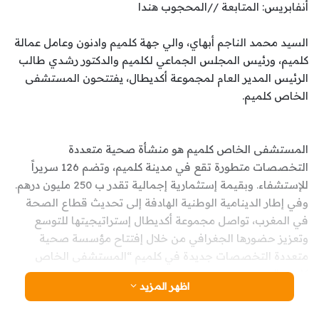
أنفابريس: المتابعة //المحجوب هندا
السيد محمد الناجم أبهاي، والي جهة كلميم وادنون وعامل عمالة
كلميم، ورئيس المجلس الجماعي لكلميم والدكتور رشدي طالب
الرئيس المدير العام لمجموعة أكديطال، يفتتحون المستشفى
الخاص كلميم.
المستشفى الخاص كلميم هو منشأة صحية متعددة
التخصصات متطورة تقع في مدينة كلميم، وتضم 126 سريراً
للإستشفاء. وبقيمة إستثمارية إجمالية تقدر ب 250 مليون درهم.
وفي إطار الدينامية الوطنية الهادفة إلى تحديث قطاع الصحة
في المغرب، تواصل مجموعة أكديطال إستراتيجيتها للتوسع
وتعزيز حضورها الجغرافي من خلال إفتتاح مؤسسة صحية
متعددة التخصصات جديدة في كلميم “المستشفى الخاص
كلميم.”
اظهر المزيد
المستشفى الخاص كلميم، منشأة صحية متعددة التخصصات،
مصممة وفقاً لأعلى المعايير الدولية يقدم المستشفى الخاص