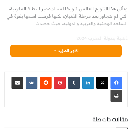
ويأتي هذا التتويج العالمي تتويجًا لمسار مميز للبطلة المغربية،
التي لم تتجاوز بعد مرحلة الفتيان، لكنها فرضت اسمها بقوة في
الساحة الوطنية والعربية والدولية، حيث حصدت:
ذهبية بطولة المغرب 2024
اظهر المزيد
ذهبية بطولة العرب – الفجيرة 2025
ذهبية دوري الفجيرة الدولي 2025
لينكدإن
‏Tumblr
بينتيريست
‏Reddit
‏VKontakte
مشاركة عبر البريد
ذهبية البطولة المدرسية الوطنية – مراكش 2025
طباعة
وها هي اليوم تختتم هذا المسار الحافل بـالمسك، بتحقيقها
ذهبية بطولة العالم، لتسجل اسمها بحروف من ذهب في سجل
الرياضة المغربية.
مقالات ذات صلة