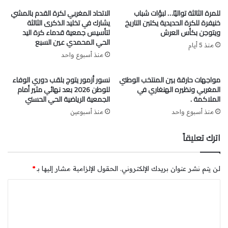
للمرة الثالثة تواليًا… لبؤات شباب
الاتحاد المغربي لكرة القدم بالمشي
خنيفرة للكرة الحديدية يكتبن التاريخ
يشارك في تخليد الذكرى الثالثة
ويتوجن بكأس العرش
لتأسيس جمعية قدماء كرة اليد
الحي المحمدي عين السبع
منذ 5 أيام
منذ أسبوع واحد
مواجهات حارقة بين المنتخب الوطني
نسور أزمور يتوج بلقب دوري الوفاء
المغربي ونظيره الهنغاري في
للوطن 2026 بعد نهائي مثير أمام
الملاكمة .
الجمعية الرياضية الحي الحسني
منذ أسبوع واحد
منذ أسبوعين
اترك تعليقاً
الجدير بالذكر أن “سمر لمليح” تتابع دراستها في مجموعة
لن يتم نشر عنوان بريدك الإلكتروني.
الحقول الإلزامية مشار إليها بـ
*
مدارس المعارف بمديرية سلا، وتزاول تدريباتها الرياضية ضمن
جمعية النمور السود Black Tigers، التي تُعد من الجمعيات
ا
النشيطة في مجال التكوين الرياضي، خصوصًا في رياضة
ل
التايكواندو.
ت