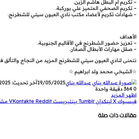
– تكريم أم البطل هاشم الزين.
– تكريم الصحفي المتميز علي بوركبة.
– شهادات تكريم لأعضاء مكتب نادي العيون سيتي للشطرنج.
الأهداف
– تعزيز حضور الشطرنج في الأقاليم الجنوبية.
– صقل مهارات الأبطال الصغار.
نتمنى لنادي العيون سيتي للشطرنج المزيد من النجاح والتألق ف
☆الشيخي محمد ولد ابراهيم ☆
عبدالله بناي
19/05/2025
آخر تحديث: 19/05/2025
0
364
دقيقة واحدة
اظهر المزيد
فيسبوك
‫X
لينكدإن
بينتيريست
مشار
مقالات ذات صلة