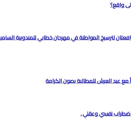
ى واقع؟
 رافعتان لترسيخ المواطنة في مهرجان خطابي للمندوبية السامي
اً مع عيد العرش للمطالبة بصون الكرامة
 اضطراب نفسي وعقلي .