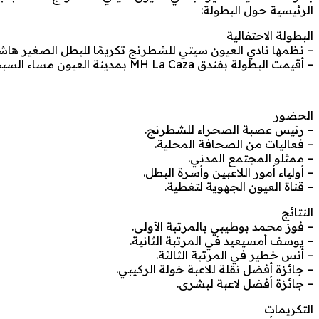
الرئيسية حول البطولة:
البطولة الاحتفالية
– نظمها نادي العيون سيتي للشطرنج تكريمًا للبطل الصغير هاشم
– أقيمت البطولة بفندق MH La Caza بمدينة العيون مساء السبت 17 ماي 2025.
الحضور
– رئيس عصبة الصحراء للشطرنج.
– فعاليات من الصحافة المحلية.
– ممثلو المجتمع المدني.
– أولياء أمور اللاعبين وأسرة البطل.
– قناة العيون الجهوية لتغطية.
النتائج
– فوز محمد بوطيبي بالمرتبة الأولى.
– يوسف أمسيعيد في المرتبة الثانية.
– أنس خطير في المرتبة الثالثة.
– جائزة أفضل نقلة للاعبة خولة الركيبي.
– جائزة أفضل لاعبة لبشرى.
التكريمات