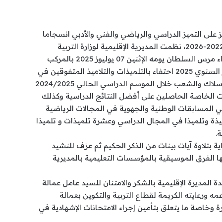
 على التميز الدراسي والرياضي والفني والأدبي انسجاما
مع توجهات ومضامين خارطة الطريق 2022-2026، نظمت المديرية الإقليمية لوزارة التربية
الوطنية والتعليم الأولي والرياضة بالفداء مرس السلطان يومه الإثنين 07 يوليوز 2025 بالمركب
الثقافي عبدالله الصنهاجي حفل التميز السنوي 2025 احتفاء بالتلميذات والتلاميذ المتفوقين في
الامتحانات الإشهادية بالنسبة لجميع الاسلاك والشعب خلال الموسم الدراسي الحالي 2024/2025
ات الخاصة الحاصلين على أفضل النتائج الدراسية وكذلك
ي المسابقات الوطنية والجهوية في المجالات الرياضية
ة والثقافية والبالغ عددهم 19 تلميذة وتلميذا في المجال الدراسي وعشرة تلميذات و تلميذا
.
ة بتلاوة آيات بينات من الذكر الحكيم ثم عزف للنشيد
 الفرق الموسيقية بالمؤسسات التعليمية بالمديرية
 المديرة الإقليمية بالشكر والامتنان للسيد عامل عمالة
ورعايته الكريمة لقطاع التربية والتكوين بعمالة
وخاصة ما يتعلق بتأمين إجراء الامتحانات الإشهادية في