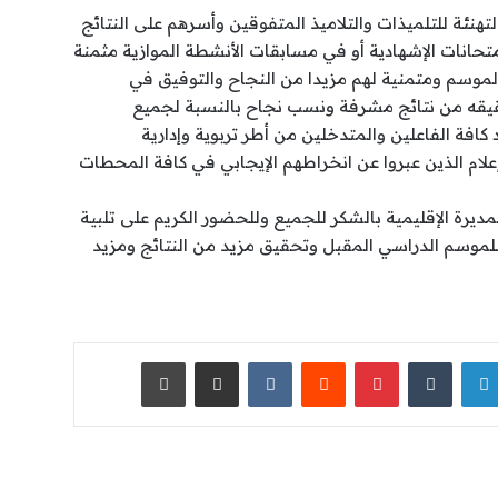
لتهنئة للتلميذات والتلاميذ المتفوقين وأسرهم على النتائج
تحانات الإشهادية أو في مسابقات الأنشطة الموازية مثمنة
 الموسم ومتمنية لهم مزيدا من النجاح والتوفيق في
حقيقه من نتائج مشرفة ونسب نجاح بالنسبة لجميع
 كافة الفاعلين والمتدخلين من أطر تربوية وإدارية
ام الذين عبروا عن انخراطهم الإيجابي في كافة المحطات
يرة الإقليمية بالشكر للجميع وللحضور الكريم على تلبية
للموسم الدراسي المقبل وتحقيق مزيد من النتائج ومزيد
لينكدإن
‏Tumblr
بينتيريست
‏Reddit
‏VKontakte
مشاركة عبر البريد
طباعة