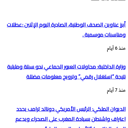
أبرز عناوين الصحف الوطنية، الصادرة اليوم الإثنين :عطلات
ومناسبات موسمية .
منذ 6 أيام
وزارة الداخلية: محاولات العبور الجماعي نحو سبتة ومليلية
نتيجة “استغلال رقمي” وترويج معلومات مضللة
منذ 7 أيام
الديوان الملكي: الرئيس الأمريكي دونالد ترامب يجدد
اعتراف واشنطن بسيادة المغرب على الصحراء ويدعم