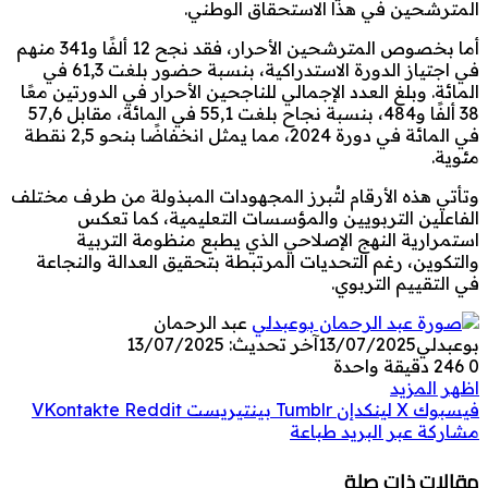
المترشحين في هذا الاستحقاق الوطني.
أما بخصوص المترشحين الأحرار، فقد نجح 12 ألفًا و341 منهم
في اجتياز الدورة الاستدراكية، بنسبة حضور بلغت 61,3 في
المائة. وبلغ العدد الإجمالي للناجحين الأحرار في الدورتين معًا
38 ألفًا و484، بنسبة نجاح بلغت 55,1 في المائة، مقابل 57,6
في المائة في دورة 2024، مما يمثل انخفاضًا بنحو 2,5 نقطة
مئوية.
وتأتي هذه الأرقام لتُبرز المجهودات المبذولة من طرف مختلف
الفاعلين التربويين والمؤسسات التعليمية، كما تعكس
استمرارية النهج الإصلاحي الذي يطبع منظومة التربية
والتكوين، رغم التحديات المرتبطة بتحقيق العدالة والنجاعة
في التقييم التربوي.
عبد الرحمان
بوعبدلي
13/07/2025
آخر تحديث: 13/07/2025
0
246
دقيقة واحدة
اظهر المزيد
فيسبوك
‫X
لينكدإن
بينتيريست
مشاركة عبر البريد
طباعة
مقالات ذات صلة