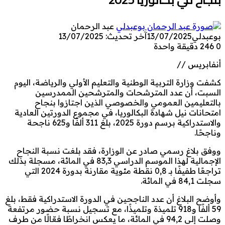
عبد الرحمان
بوعبدلي
13/07/2025
آخر تحديث: 13/07/2025
0
246
دقيقة واحدة
أنفابريس //
كشفت وزارة التربية الوطنية والتعليم الأولي والرياضة، اليوم
السبت، أن عدد المترشحات والمترشحين الممدرسين
بالتعليمين العمومي والخصوصي الذين اجتازوا بنجاح
امتحانات نيل شهادة البكالوريا، في مجموع الدورتين العادية
والاستدراكية برسم دورة 2025، بلغ 311 ألفًا و625 ناجحة
وناجحًا.
ووفق بلاغ رسمي صادر عن الوزارة، فقد بلغت نسبة النجاح
الإجمالية لهذا الموسم الدراسي 83,3 في المائة، مسجلة بذلك
تراجعًا طفيفًا بـ 0,8 نقطة مئوية مقارنة بدورة 2024 التي
سجلت 84,1 في المائة.
وأوضح البلاغ أن عدد الناجحين في الدورة الاستدراكية فقط، بلغ
59 ألفًا و918 تلميذة وتلميذًا، مع تسجيل نسبة حضور مرتفعة
وصلت إلى 94,2 في المائة، ما يعكس انخراطًا فعّالًا من طرف