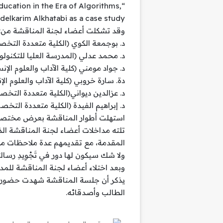
Education in the Era of Algorithms,
delkarim Alkhatabi as a case study”.
وقد تشكلت أعضاء لجنة المناقشة من:
د. بوجمعة الكوي (الكلية متعددة التخص
د. محمد عدلي (المدرسة العليا للتكنول
د. جواد مومني (كلية الآداب والعلوم الإ
دة. سارة خروبي (كلية الآداب والعلوم ال
د. عزالدين ديواني(الكلية متعددة التخص
د. إبراهيم الفيدة (الكلية متعددة التخ
استهلت أطوار المناقشة بعرض مختصر 
تلته مداخلات أعضاء لجنة المناقشة الذي
المقدمة، مع تقديمهم عدة ملاحظات مه
ولا شك سيكون لها دور في تَجْوِيدِ رسالت
وبعد اختلاء أعضاء لجنة المناقشة للمد
يذكر أن جلسة المناقشة شهدت حضورا و
الطالب وأصدقائه.