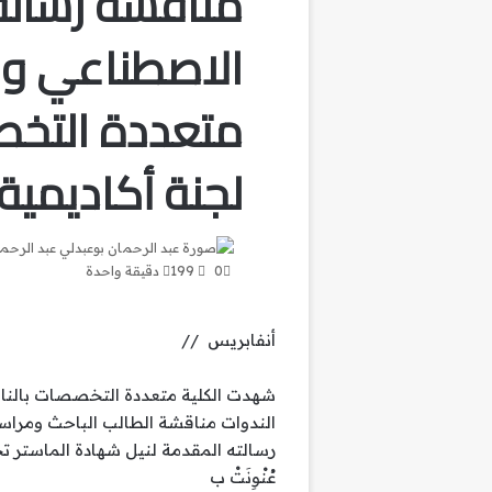
مناقشة رسالة
الاصطناعي وال
متعددة التخص
لجنة أكاديمية
عبد الرحم
0
199
دقيقة واحدة
أنفابريس //
الندوات مناقشة الطالب الباحث ومراسل
رسالته المقدمة لنيل شهادة الماستر تخ
عُنْوِنَتْ ب