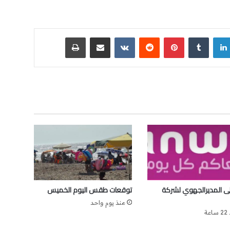
لينكدإن
‏Tumblr
بينتيريست
‏Reddit
‏VKontakte
مشاركة عبر البريد
طباعة
إلى المديرالجهوي لشركة
توقعات طقس اليوم الخميس
منذ يوم واحد
عة