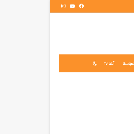
فيسبوك
‫YouTube
انستقرام
ياسة
أنفا Tv
الوضع المظلم