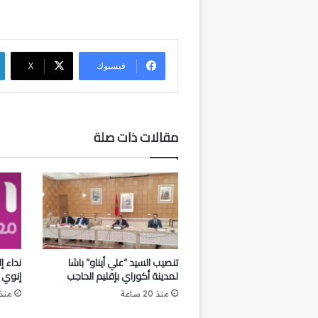
فيسبوك
‫X
مقالات ذات صلة
تنصيب السيد “علي أيناو” باشا
نداء 
لمدينة أكوراي بإقليم الحاجب
إنوي
منذ 20 ساعة
منذ 22 سا