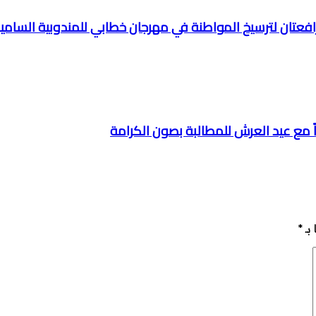
 رافعتان لترسيخ المواطنة في مهرجان خطابي للمندوبية السامي
اً مع عيد العرش للمطالبة بصون الكرامة
بـ
*