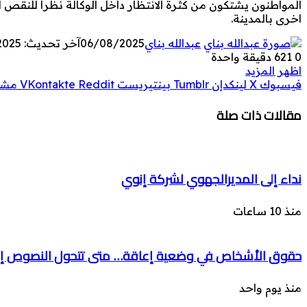
المواطنون يشتكون من كثرة الانتظار داخل الوكالة نظرا للنقص ال
اخرى بالمدينة.
عبدالله بناي
06/08/2025
آخر تحديث: 06/08/2025
0
621
دقيقة واحدة
اظهر المزيد
فيسبوك
‫X
لينكدإن
بينتيريست
مشار
مقالات ذات صلة
نداء إلى المديرالجهوي لشركة إنوي
منذ 10 ساعات
حقوق الأشخاص في وضعية إعاقة… متى تتحول النصوص إل
منذ يوم واحد