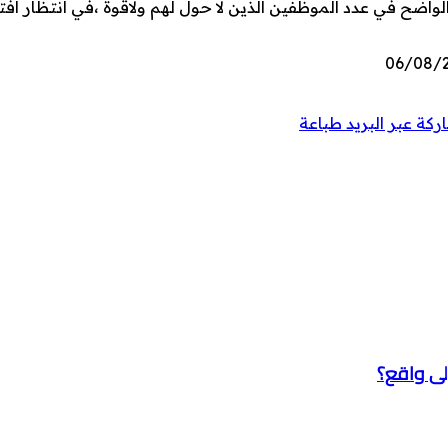
واضح في عدد الموظفين الذين لا حول لهم ولاقوة ،في انتظار افتت
كة عبر البريد
طباعة
ى واقع؟