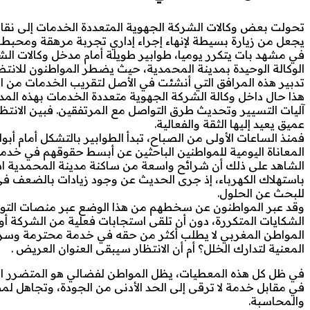
تحولت بعض وكالات الشركة الجهوية المتعددة الخدمات إلى نقاط 
يجعل من زيارة بسيطة لإنهاء إجراء إداري تجربة مرهقة ومحبطة
في مشهد بات يتكرر يوميا، طوابير طويلة أمام مدخل وكالات ال
الوكالة الوحيدة بمدينة المحمدية، حيث يضطر المواطنون للا
تدبير هذه المرافق التي أنشئت في الأصل لتقريب الخدمات من 
هذا حال داخل وكالة الشركة الجهوية متعددة الخدمات بهذه ال
آليات التسيير وتحديث طرق التواصل مع المرتفقين. فبين الانتظ
عميق يعيد إليها الثقة والفعالية.
فمنذ الساعات الأولى من الصباح، تبدأ الطوابير بالتشكل أمام أبو
المعاناة اليومية للمواطنين الباحثين عن أبسط حقوقهم في خد
الشاهد على ذلك أن شرائح واسعة من ساكنة مدينة المحمدية اشتك
باستهلاك الكهرباء، إذ جرى الحديث عن وجود زيادات بالضعف في ب
للبحث عن الحلول.
وقد عبر المواطنون عن سخطهم من هذا الوضع عبر منصات التواصل
الشكايات المتكررة، دون أن تلقى استجابات فعلية من الشركة أو
المواطن المغربي لا يطلب أكثر من حقه في خدمة محترمة وسريع
المعنية لتدارك الخلل؟ أم أن الانتظار سيبقى العنوان العريض .
في ظل كل هذه المعطيات، يظل المواطن لفضالي هو المتضرر الأكب
في مقابل خدمة لا ترقى إلى الحد الأدنى من الجودة، وتجاهل 
والمحاسبة.