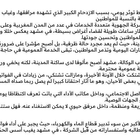
توثر يومي، بسبب الازدحام الكبير الذي تشهده مرافقها، وغياب ا
 بالنسبة للمواطنين
شركة الجهوية متعددة الخدمات في عدد من المدن المغربية وعلى 
نتظار ساعات طويلة لقضاء أغراض بسيطة، في مشهد يعكس خللا 
المواطنين وتحسين جودتها.
مدينة، حيث لم يعد مجرد حالة ظرفية، بل أصبح مؤشرا على ضرور
ارات اليومية وتذمر المواطنين، تبقى الخدمة العمومية في حاجة 
اب الوكالة، مشهد أصبح مألوفا لدى ساكنة المدينة، لكنه يخفي ورا
مة عمومية محترمة.
ت خلال الآونة الأخيرة، ومازالت تشتكي، من زيادات في الفواتي
عض الأحيان، وهو ما أثار احتقانا كبيرا لم يصل ربما صداه المس
 الاجتماعي، وداخل مكاتب الأداء التي باتت تعرف اكتظاظا يوم
 الجهات الوصية.
ة ومنظمة، داخل مرفق حيوي لا يمكن الاستغناء عنه. فهل ستتحر
ر من سوء تدبير قطاع الماء والكهرباء، حيث يجبر على أداء فوات
لمطالبه واستفساراته من قبل الشركة ، في مشهد يغيب أسس الحك