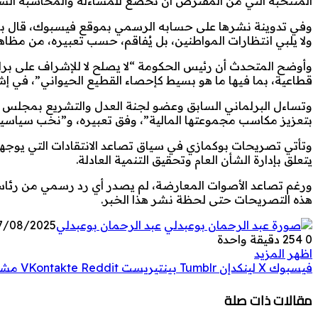
المنتخبة التي من المفترض أن تخضع للمساءلة والمحاسبة الس
وفي تدوينة نشرها على حسابه الرسمي بموقع فيسبوك، قال بوكم
ولا يلبي انتظارات المواطنين، بل يُفاقم، حسب تعبيره، من مظا
وأوضح المتحدث أن رئيس الحكومة “لا يصلح لا للإشراف على برامج 
قطاعية، بما فيها ما هو بسيط كإحصاء القطيع الحيواني”، في إشار
وتساءل البرلماني السابق وعضو لجنة العدل والتشريع بمجلس
بتعزيز مكاسب مجموعتها المالية”، وفق تعبيره، و”نخب سياسية ل
وتأتي تصريحات بوكمازي في سياق تصاعد الانتقادات التي يوجهها 
يتعلق بإدارة الشأن العام وتحقيق التنمية العادلة.
ورغم تصاعد الأصوات المعارضة، لم يصدر أي رد رسمي من رئاسة
هذه التصريحات حتى لحظة نشر هذا الخبر.
عبد الرحمان بوعبدلي
7/08/2025
0
254
دقيقة واحدة
اظهر المزيد
فيسبوك
‫X
لينكدإن
بينتيريست
مشار
مقالات ذات صلة