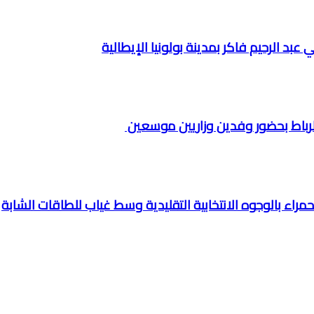
عبد الرحيم فاكر بمدينة بولونيا الإيطالية
الرباط بحضور وفدين وزاريين موسعين
راء بالوجوه الانتخابية التقليدية وسط غياب للطاقات الشابة