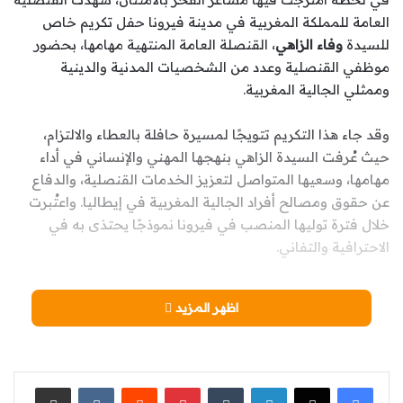
العامة للمملكة المغربية في مدينة فيرونا حفل تكريم خاص
للسيدة
وفاء الزاهي
، القنصلة العامة المنتهية مهامها، بحضور
موظفي القنصلية وعدد من الشخصيات المدنية والدينية
وممثلي الجالية المغربية.
وقد جاء هذا التكريم تتويجًا لمسيرة حافلة بالعطاء والالتزام،
حيث عُرفت السيدة الزاهي بنهجها المهني والإنساني في أداء
مهامها، وسعيها المتواصل لتعزيز الخدمات القنصلية، والدفاع
عن حقوق ومصالح أفراد الجالية المغربية في إيطاليا. واعتُبرت
خلال فترة توليها المنصب في فيرونا نموذجًا يحتذى به في
الاحترافية والتفاني.
خلال الحفل، تناوب الحاضرون على إلقاء كلمات مؤثرة عبّرت عن
اظهر المزيد
الشكر العميق والامتنان الكبير لما قدمته السيدة وفاء الزاهي من
جهود ملموسة ومبادرات فعالة، كان لها وقع إيجابي على مستوى
الاندماج الثقافي والاجتماعي للجالية، وتوطيد جسور التواصل مع
المؤسسات المحلية الإيطالية.
لينكدإن
‏Tumblr
بينتيريست
‏Reddit
‏VKontakte
مشاركة عبر البريد