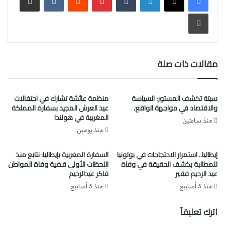
ووسط أجواء طغت عليها مشاعر الود والتأثر، لم تُخفِ العديد من
طباعة
الوجوه دموعها، في لحظة فارقة عبّرت عن المكانة الخاصة التي
تحظى بها السيدة الزاهي، ليس فقط كمسؤولة دبلوماسية، بل
كإنسانة قريبة من هموم الجالية، وصديقة للعديد من أفرادها.
مقالات ذات صلة
الاحتفال جاء كذلك لتأكيد الاعتراف بمهنية السيدة الزاهي، والتي
تواصل مسارها الدبلوماسي بتعيينها الجديد قنصلاً عامًا للمملكة
سبتة تكشف المستور: السياسة
منظمة عائشة تشارك في احتفالات
المغربية بمدينة
بونطواز
بفرنسا، وهو ما يُعد تجديدًا للثقة التي
والاقتصاد في مواجهة الواقع.
عيد العرش المجيد بسفارة المملكة
تحظى بها من طرف السلطات المغربية، وإقرارًا بكفاءتها
المغربية في هولندا
منذ ساعتين
وتفانيها.
منذ يومين
وفي ختام الحفل، عبّرت السيدة وفاء الزاهي عن امتنانها العميق
إيطاليا.. استمرار الاحتجاجات في بولونيا
السفارة المغربية بإيطاليا: نتابع منذ
للمطالبة بكشف الحقيقة في وفاة
اللحظات الأولى قضية وفاة المواطن
لهذه المبادرة، مؤكدة أن ما أنجزته لم يكن ليتحقق لولا روح
عبد الرحيم فقير
فاكر عبدالرحيم
الفريق والدعم الذي لقيته من مختلف الشركاء والفاعلين في
منذ 3 أسابيع
منذ 3 أسابيع
المدينة.
اترك تعليقاً
ويظل الأثر الإيجابي الذي تركته في فيرونا شاهدًا على بصمتها