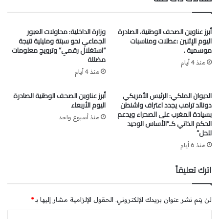
وفي هذا السياق، وحرصاً على السلامة الطرقية، و
مراعاة
أبرز عناوين الصحف الوطنية، الصادرة
وزارة الداخلية: محاولات العبور
للظروف الاجتماعية والاقتصادية
لمالكي هذه الدراجات، و
بعد
اليوم الإثنين :عطلات ومناسبات
الجماعي نحو سبتة ومليلية نتيجة
التنسيق مع رئيس الحكومة
، تقرر
مراجعة مضامين المذكرة
موسمية .
“استغلال رقمي” وترويج معلومات
مضللة
ومنح مهلة كافية لأصحاب الدراجات لتسوية أوضاعهم،
خاصة
منذ 4 أيام
التأكد من مطابقة دراجاتهم للمواصفات القانونية
، كأن لا تتجاوز
منذ 4 أيام
سعة المحرك 50 سنتيمتر مكعب، والسرعة القصوى 50 كلم/س.
الديوان الملكي: الرئيس الأمريكي
أبرز عناوين الصحف الوطنية الصادرة
دونالد ترامب يجدد اعتراف واشنطن
اليوم الأربعاء
وسيتم لاحقاً تحديد مدة هذه المهلة بناءً على
اجتماع اللجنة
بسيادة المغرب على الصحراء ويدعم
منذ أسبوع واحد
الدائمة للسلامة الطرقية
، وفي إطار
مشاورات موسعة مع
الحكم الذاتي كـ”الأساس الوحيد
للحل”
مختلف المتدخلين والفاعلين
تحت إشراف وزارة النقل
واللوجيستيك.
منذ 6 أيام
اترك تعليقاً
واختتم البلاغ بالتأكيد على مواصلة
حملات التوعية والتحسيس
عبر وسائل الإعلام والمنصات الرقمية والميدانية لضمان تفاعل
الفئات المستهدفة وانخراطها الفعّال.
لن يتم نشر عنوان بريدك الإلكتروني.
الحقول الإلزامية مشار إليها بـ
*
ا