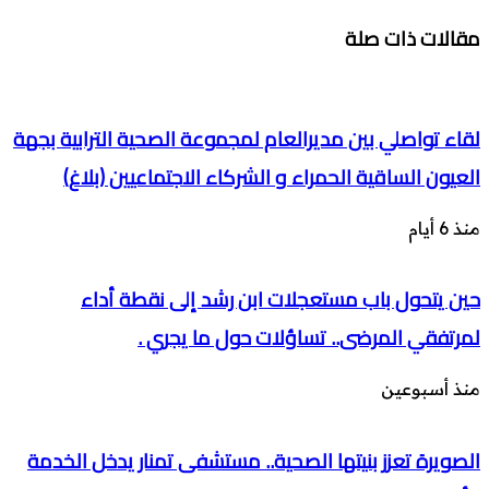
مقالات ذات صلة
لقاء تواصلي بين مديرالعام لمجموعة الصحية الترابية بجهة
العيون الساقية الحمراء و الشركاء الاجتماعيين (بلاغ)
منذ 6 أيام
حين يتحول باب مستعجلات ابن رشد إلى نقطة أداء
لمرتفقي المرضى.. تساؤلات حول ما يجري .
منذ أسبوعين
الصويرة تعزز بنيتها الصحية.. مستشفى تمنار يدخل الخدمة