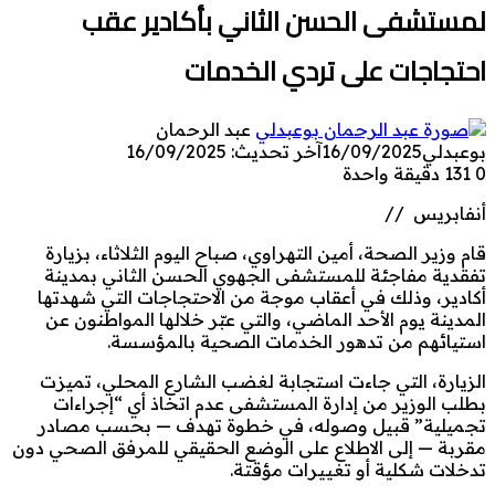
لمستشفى الحسن الثاني بأكادير عقب
احتجاجات على تردي الخدمات
عبد الرحمان
بوعبدلي
16/09/2025
آخر تحديث: 16/09/2025
0
131
دقيقة واحدة
أنفابريس //
قام وزير الصحة، أمين التهراوي، صباح اليوم الثلاثاء، بزيارة
تفقدية مفاجئة للمستشفى الجهوي الحسن الثاني بمدينة
أكادير، وذلك في أعقاب موجة من الاحتجاجات التي شهدتها
المدينة يوم الأحد الماضي، والتي عبّر خلالها المواطنون عن
استيائهم من تدهور الخدمات الصحية بالمؤسسة.
الزيارة، التي جاءت استجابة لغضب الشارع المحلي، تميزت
بطلب الوزير من إدارة المستشفى عدم اتخاذ أي “إجراءات
تجميلية” قبيل وصوله، في خطوة تهدف — بحسب مصادر
مقربة — إلى الاطلاع على الوضع الحقيقي للمرفق الصحي دون
تدخلات شكلية أو تغييرات مؤقتة.