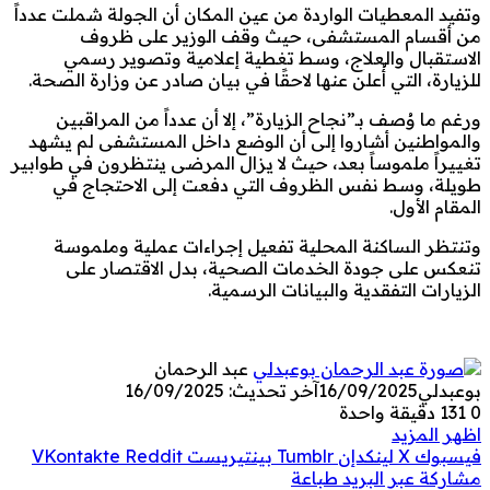
وتفيد المعطيات الواردة من عين المكان أن الجولة شملت عدداً
من أقسام المستشفى، حيث وقف الوزير على ظروف
الاستقبال والعلاج، وسط تغطية إعلامية وتصوير رسمي
للزيارة، التي أُعلن عنها لاحقًا في بيان صادر عن وزارة الصحة.
ورغم ما وُصف بـ”نجاح الزيارة”، إلا أن عدداً من المراقبين
والمواطنين أشاروا إلى أن الوضع داخل المستشفى لم يشهد
تغييراً ملموساً بعد، حيث لا يزال المرضى ينتظرون في طوابير
طويلة، وسط نفس الظروف التي دفعت إلى الاحتجاج في
المقام الأول.
وتنتظر الساكنة المحلية تفعيل إجراءات عملية وملموسة
تنعكس على جودة الخدمات الصحية، بدل الاقتصار على
الزيارات التفقدية والبيانات الرسمية.
عبد الرحمان
بوعبدلي
16/09/2025
آخر تحديث: 16/09/2025
0
131
دقيقة واحدة
اظهر المزيد
فيسبوك
‫X
لينكدإن
بينتيريست
مشاركة عبر البريد
طباعة