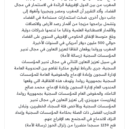
المغرب من بين الدول الإفريقية الرائدة في الاستثمار في مجال
الفضاء. وأكد التقرير أن المغرب ومصر ونيجيريا وأنغولا، إلى
جانب دول أخرى، ضخت استثمارات مستدامة في الفضاء،
وتشمل برامجها مزيجا من أقمار رصد الأرض والاتصالات
والأقمار الاصطناعية العلمية وغالبا ما تدعمها شراكات دولية.
وبلغ متوسط الإنفاق الحكومي الإفريقي السنوي على الفضاء
حوالي 500 مليون دولار أمريكي في السنوات الأخيرة.
المغرب ورواندا يوقعان اتفاقا لتعزيز التعاون في مجال تدبير
المؤسسات السجنية (رسالة الأمة)
في سبيل تعزيز التعاون الثنائي في مجال تدبير المؤسسات
السجنية، جرى بالرباط توقيع مذكرة تفاهم بين المندوبية العامة
لإدارة السجون وإعادة الإدماج والمفوضية العامة للمؤسسات
السجنية بجمهورية رواندا. وتهدف هذه الاتفاقية، التي وقعها
المندوب العام لإدارة السجون وإعادة الإدماج، محمد صالح
التامك، والمفوض العام للمؤسسات السجنية بجمهورية رواندا،
إيفاريست مورينزي، إلى تعزيز التعاون في مجال تدبير
المؤسسات السجنية وبالأخص فئة السجناء الخطيرين، وتبادل
التجارب الفضلى ذات الصلة بحكامة المؤسسات السجنية وإعداد
النزلاء للاندماج في المجتمع بعد الإفراج عنهم.
فتح 1239 مسجدا متضررا من زلزال الحوز (رسالة الأمة)