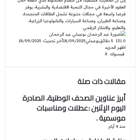
إلى أن المغرب، مستفيدا من التقدم الملحوظ الذي حققه خلال
العقود الأخيرة في مجال التنمية الاقتصادية والبشرية، يوفر
فرصا واسعة في مجالات متنوعة تشمل الطاقات المتجددة،
وصناعة الطيران، وصناعة السيارات، والتكنولوجيا الزراعية،
والتعليم، والابتكار الرقمي.
عبد الرحمان
0
131
5 دقائق
بوعبدلي
18/09/2025
آخر تحديث: 18/09/2025
اظهر المزيد
فيسبوك
‫X
ل
ب
م
ط
ي
ي
T
R
ب
V
ش
ن
u
ن
e
ا
ا
K
ك
ت
m
d
o
ر
ع
مقالات ذات صلة
د
b
ي
d
n
ك
ة
إ
l
ر
i
t
ة
r
ن
ي
t
a
ع
أبرز عناوين الصحف الوطنية، الصادرة
س
k
ب
اليوم الإثنين :عطلات ومناسبات
ت
t
ر
ا
e
موسمية .
ل
ب
منذ 4 أيام
ر
ي