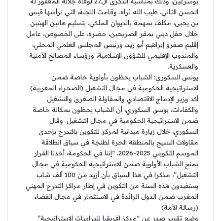
بوسرغين، وذلك بمناسبة الذكرى ال27 لوفاة جلالة المغفور له
الحسن الثاني، طيب الله ثراه. وقامت اللجنة، التي ترأسها قيس
بن يحيى، مكلف بمهمة بالديوان الملكي، بتسليم هاتين الهبتين
خلال حفل ديني بمقر الضريحين، حضره، على الخصوص، عامل
إقليم صفرو إبراهيم أبو زيد، ورئيس المجلس العلمي المحلي،
والمندوب الإقليمي للشؤون الإسلامية، ورؤساء المصالح الأمنية
والعسكرية.
يونس السكوري: الشباب يحظون بأولوية خاصة ضمن
الاستراتيجية الحكومية في مجال التشغيل (الصحراء المغربية)
أكد وزير الإدماج الاقتصادي والمقاولة الصغرى والتشغيل
والكفاءات، يونس السكوري، أن الشباب يحظون بمكانة خاصة
ضمن الاستراتيجية الحكومية في مجال التشغيل. وقال
السكوري، خلال زيارة ميدانية لمركز للتكوين بالتدرج بإحدى
مقاولات النسيج بالمنطقة الحرة لطنجة في سياق انطلاقة
الموسم التكويني 2025-2026، “إننا في الحكومة، أخذنا القرار
بمنح الشباب الأولوية ضمن الاستراتيجية الحكومية في مجال
التشغيل”، مذكرا في هذا السياق بأن أزيد من 100 ألف شاب
يستفيدون هذه السنة من التكوين في إطار مراكز التدرج المهني
المغرب ضمن الدول الرائدة في الاستثمار في مجال الفضاء
(رسالة الأمة)
وضع تقرير صدر عن “مركز إفريقيا للدراسات الإستراتيجية”