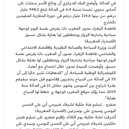
في المائة. وأوضح البنك المركزي أن ودائع الأسر سجلت، على
أساس سنوي، تحسنا بنسبة 6,4 في المائة لتبلغ 948,2 مليار
درهم، من بينها 214,6 مليار درهم في حوزة المغاربة المقيمين
بالخارج.
فاطمة الزهراء عمور: المغرب بات يفرض نفسه اليوم كوجهة
سياحية يختارها الزوار ويخططون لها بعناية بشكل مسبق
(الصحراء المغربية)
أكدت وزيرة السياحة والصناعة التقليدية والاقتصاد الاجتماعي
والتضامني، فاطمة الزهراء عمور، أن المغرب بات يفرض نفسه
اليوم كوجهة سياحية يختارها الزوار ويخططون لها بعناية بشكل
مسبق. وأوضحت السيدة عمور، خلال اجتماع مع أعضاء
الكونفدرالية الوطنية للسياحة، أن “المعطيات تشير حاليا إلى أن
33 في المائة من السياح يحجزون لإقامتهم قبل موعد سفرهم
بفترة تتراوح بين أسبوعين وشهر، مقابل 21 في المائة سنة
2019، مما يؤكد موقع المغرب كوجهة ي خطط لها السياح
بعناية”.
صفرو .. تسليم هبة ملكية لشرفاء ضريحي أبي علي الحسن
اليوسي وسيدي علي بوسرغين (الصحراء المغربية)
أشرفت لجنة ملكية، يوم الثلاثاء بإقليم صفرو، على تسليم هبتين
ملكيتين لشرفاء ضريحي أبي علي الحسن اليوسي، وسيدي علي