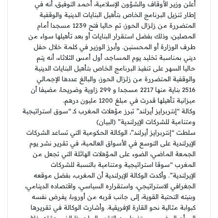
أعلن وزير الأوقاف والشؤون الإسلامية، أحمد التوفيق، أنه في
إطار تنزيل البرنامج الخاص بتأهيل البنايات الدينية والوقفية
المتضررة من زلزال الحوز، تم حاليا فتح 1239 مسجدا أمام
المصلين، وذلك بفضل استقرار البنايات أو بعد تأهيلها سواء من
طرف الوزارة أو المحسنين. وأبرز الوزير في كلمة خلال حفل
ديني بمناسبة تخليد يوم المساجد، أول أمس الثلاثاء، أنه يتم
حاليا السهر على تنفيذ البرنامج الخاص بتأهيل البنايات الدينية
والوقفية المتضررة من زلزال الحوز، والبالغ عددها الإجمالي
2516 بناية منها 2217 مسجدا و 299 زاوية وضريحا، مضيفا أن
ميزانية تأهيلها قدرت في مبلغ 1200 مليون درهم.
وكالة “إنتربرايز أيرلند” تبرز مؤهلات المغرب كـ “سوق استراتيجية
ومتنامية للشركات الإيرلندية” (البيان)
سلطت “إنتربرايز أيرلند”، الوكالة الحكومية التي تساعد الشركات
الإيرلندية على التوسع في الأسواق العالمية، في تقرير نشر يوم
الجمعة الماضي، الضوء على المؤهلات الهائلة التي تجعل من
المغرب “سوقا استراتيجية ومتنامية بالنسبة للشركات
الإيرلندية”. وأكدت الوكالة الإيرلندية أن المغرب، بفضل موقعه
الجغرافي الاستراتيجي، واستقراره السياسي، واقتصاده الدينامي،
وبنيته التحتية القوية، إلى جانب قربه من أوروبا، يفرض نفسه
كبوابة مثالية نحو القارة الإفريقية. وأشارت الوكالة في تقريرها