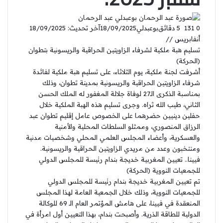
عبد الرحمان
0
131
5 دقائق
بوعبدلي
18/09/2025
آخر تحديث: 18/09/2025
أنفابريس //
تسليم هبة ملكية لشرفاء الزاويتين الحراقية والريسونية بتطوان
(الحركة)
أشرفت لجنة ملكية، يوم الثلاثاء، على تسليم هبة ملكية لفائدة
شرفاء الزاويتين الحراقية والريسونية بمدينة تطوان، وذلك
بمناسبة الذكرى الـ27 لوفاة جلالة المغفور له الملك الحسن
الثاني، طيب الله ثراه. وجرى تسليم هذه الهبة الملكية خلال
حفلين دينيين حضرهما على الخصوص عامل إقليم تطوان عبد
الرزاق المنصوري، وممثلو السلطات المحلية والأمنية
والعسكرية، وأعضاء المجلس العلمي المحلي وشخصيات مدنية
ومنتخبون وعدد من مريدي الزاويتين الحراقية والريسونية.
فيينا.. تعيين المغربية خديجة بندام رئيسة للمجلس الدولي
للجمعيات النووية (الحركة)
تم تعيين المغربية خديجة بندام رئيسة للمجلس الدولي
للجمعيات النووية، وذلك خلال الجمعية العامة لهذا المجلس
المنعقدة في فيينا، على هامش المؤتمر العام الـ 69 للوكالة
الدولية للطاقة الذرية. وأصبحت بندام، بهذا التعيين أول امرأة في