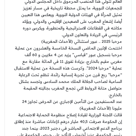
العالم تتولي هذا المنصب المرموق داخل المجلس الدولي
للجمعيات النووية، ما يمثل محطة تاريخية في مسار تعزيز
تمثيل المرأة في الهيئات الدولية النووية. ويعكس هذا التعيين
أيضا، إشعاع المغرب على الصعيدين الإقليمي والدولي، ويؤكد
مكانته في القطاعات الاستراتيجية والمتطورة، ويكرس دوره
الرئيسي في الريادة والتعاون الدولي.
مرحبا 2025 .. عبور استثنائي (الأحداث المغربية)
اختتمت الإثنين الماضي النسخة الخامسة والعشرون من عملية
مرحبا بتسجيل عبور “قياسي” يزيد عن 4 ملايين و 60 ألف
مغربي مقيم بالخارج، بزيادة تفوق 11 في المائة مقارنة مع
عملية “مرحبا 2024”. وکرست هذه النسخة من عملية الاستقبال
“مرحبا” ربع قرن من تجربة إنسانية رائدة، تنظم تحت الرعاية
السامية لصاحب الجلالة الملك محمد السادس وتجسد بشكل
متواصل متانة الروابط التي تجمع المغرب بجاليته المقيمة
بالخارج.
عدد المستفيدين من التأمين الإجباري عن المرض تجاوز 24
مليونا (الأحداث المغربية)
قالت اللجنة الوزارية لقيادة إصلاح منظومة الحماية الاجتماعية
إن الحكومة صرفت 40,5 مليار درهم كإعانات مباشرة منذ إطلاق
برنامج الدعم الاجتماعي المباشر في دجنبر 2023، بينما جدد
رئيس الحكومة، عزيز أخنوش، التأكيد على حرص الحكومة على