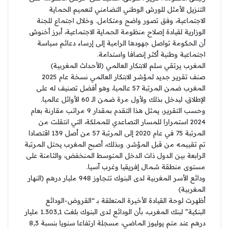
التنزيل الأمثل للورش الوطني التضامني لتعميم الحماية
الاجتماعية، وفق تصور واضح ومتكامل. وخلال اجتماع للجنة
الوزارية لقيادة إصلاح منظومة الحماية الاجتماعية، أبرز أخنوش
أن الحكومة تواصل جهودها الرامية إلى إرساء دعائم سياسة
اجتماعية وطنية أكثر إنصافا واستدامة.
المغرب يرتقي سلم الابتكار العالمي (الأحداث المغربية)
صنف تقرير جديد لمؤشر الابتكار العالمي نسخة عام 2025
المغرب ضمن المرتبة 57 عالميا، وهو أفضل تصنيف له على
الإطلاق، ليدخل بذلك ولأول مرة ضمن الـ 60 الأوائل عالميا.
وحسب التقرير، يمثل هذا التقدم بمقدار 9 مراتب مقارنة بعام
2024 استمرارا للمسار التصاعدي للمملكة، التي انتقلت من
المرتبة 75 في عام 2020 إلى المرتبة 57 من أصل 139 اقتصادا
تم تقييمه من قبل المؤشر. وبذلك، أصبح المغرب يحتل المرتبة
الرابعة بين الدول ذات الدخل المتوسط المنخفض، والثامنة على
مستوى منطقة شمال إفريقيا وغرب آسيا.
ودائع الأسر المغربية لدى البنوك تتجاوز 948 مليار درهم (النهار
المغربية)
أظهرت لوحة القيادة الأخيرة المتعلقة بـ “القروض-الودائع
البنكية” لبنك المغرب، بأن الودائع لدى البنوك بلغت 1.303,1 مليار
درهم عند متم يوليوز الماضي، مسجلة ارتفاعا سنويا بنسبة 8,3