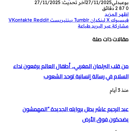
بوعبدلي
27/11/2025
آخر تحديث: 27/11/2025
0
87
2 دقائق
اظهر المزيد
فيسبوك
‫X
لينكدإن
بينتيريست
مشاركة عبر البريد
طباعة
مقالات ذات صلة
من قلب البرلمان المغربي.. أطفال العالم يرفعون نداء
السلام في رسالة إنسانية توحد الشعوب
منذ 3 أيام
عبد الرحيم عاشر يطل بروايته الجديدة “المهمشون
يضحكون فوق الأرض