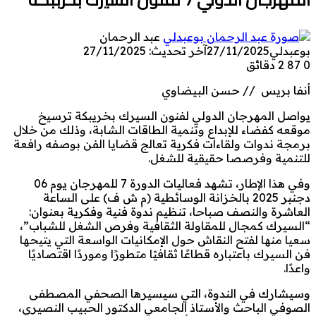
عبد الرحمان
بوعبدلي
27/11/2025
آخر تحديث: 27/11/2025
0
87
2 دقائق
أنفا بريس // حسن البيضاوي
يواصل المهرجان الدولي لفنون السيرك بخريبكة ترسيخ
موقعه كفضاء للإبداع وتنمية الطاقات الشابة، وذلك من خلال
برمجة ندوات ولقاءات فكرية تعالج قضايا الفن بوصفه رافعة
للتنمية وفرصصا حقيقية للشغل.
وفي هذا الإطار، تشهد فعاليات الدورة 7 للمهرجان يوم 06
دجنبر 2025 بالخزانة الوسائطية (م ش ف) على الساعة
العاشرة والنصف صباحا، تنظيم ندوة فنية وفكرية بعنوان:
“السيرك كمجال للمقاولة الثقافية وفرص الشغل للشباب”،
سعيا منها لفتح النقاش حول الإمكانيات الواسعة التي يتيحها
فن السيرك باعتباره قطاعًا ثقافيًا متطورًا وموردًا اقتصاديًا
واعدًا.
وسيشارك في الندوة، التي سيسيرها الصحفي المصطفى
الصوفي الباحث والأستاذ الجامعي الدكتور الحبيب النصيري،