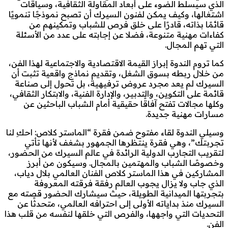
الذي سيسلط الضوء على أبعاد المقاولة الثقافية، وسياقات
اشتغالها، وكيف يمكن لفنون السيرك أن تصبح نموذجًا تنمويًا
قائمًا بذاته، قادرًا على خلق فرص للشباب وتمكينهم من
كفاءات مهنية متنوعة، فضلا عن إجابته على عدد من الأسئلة
التي تهم المجال.
كما تروم الندوة إبراز القيمة الاقتصادية والاجتماعية لهذا الفن،
من خلال ربطه بسوق الشغل، وتقديم نماذج واقعية تثبت أن
السيرك لم يعد مجرد عروض ترفيهية، بل تحول إلى صناعة
قائمة على التكوين، والتدبير، والإدارة الفنية، والابتكار الثقافي،
وكلها مجالات تفتح آفاقًا حقيقية أمام الشباب الباحثين عن
مسارات مهنية جديدة.
وسيلي الندوة لقاء مفتوح ضمن فقرة “الماستر كلاص: احكِ لنا
تجربتك”، وهي فقرة ينتظرها الجمهور بشغف لأنها تأتي
لتقريب التجارب الدولية الرائدة في عالم السيرك من الحضور،
وخصوصًا الشباب والمهتمين بالمجال. وسيكون من أبرز
المشاركين في هذا الماستر كلاص الفنان العالمي بلال دياب،
الذي جاب ولا يزال يجوب العالم رفقة فرقته المعروفة
بتجربتها الميدانية الطويلة، حيث سيشارك الحضور قصته مع
السيرك منذ بداياته الأولى إلى احترافه العالمي، متحدثًا عن
التحديات التي واجهها، والفرص التي خلقها لنفسه من قلب هذا
الفن.