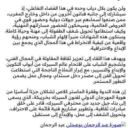
ولن يكون بلال دياب وحده في هذا الفضاء التفاعلي، إذ
سيشارك إلى جانبه فنانون آخرون من داخل وخارج المغرب،
ممن صنعوا أسماءهم عبر جولات دولية وحضور قوي في
العروض العالمية، وسيحكون للحضور مساراتهم المهنية،
وكيف استطاعوا تحويل شغف الطفولة إلى مهنة وحياة كاملة.
وستكون هذه الشهادات منبراً لإلهام الشباب، ومنحهم رؤية
واقعية عن كيفية الانخراط في هذا المجال الذي يجمع بين
الإبداع والاحترافية.
ويهدف هذا اللقاء إلى تعزيز ثقافة المقاولة في المجال الفني،
وتشجيع الشباب على اقتحام عالم السيرك من أبواب التكوين
والإبداع والتسيير، مع إبراز النماذج الناجحة التي استطاعت
تحويل الفن إلى مصدر دخل مستدام، ومجال عمل يضمن
التطور المستمر.
إن هذه الندوة وفقرة الماستر كلاص تشكلان جزءًا أساسيًا من
هوية المهرجان الدولي لفنون السيرك بخريبكة، الذي يسعى
إلى بناء جيل جديد من محترفي السيرك، قادر على خلق
مبادرات ثقافية، وتطوير مشاريع فنية قائمة على الاحتراف،
وتحويل الشغف إلى عمل، والإبداع إلى مستقبل.
عبد الرحمان