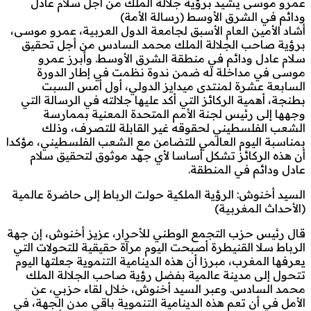
عمرو موسى يشيد برؤية جلالة الملك من أجل سلام عادل
ودائم في الشرق الأوسط (رسالة الأمة)
أشاد الأمين العام الأسبق لجامعة الدول العربية، عمرو موسى،
برؤية صاحب الجلالة الملك محمد السادس من أجل تحقيق
سلام عادل ودائم في منطقة الشرق الأوسط. وأبرز عمرو
موسى في مداخلة له ضمن ندوة نظمت في إطار الدورة
السابعة عشرة لمنتدى ميدايز الدولي، أول أمس السبت
بطنجة، أهمية الركائز التي أكد عليها جلالته في الرسالة التي
وجهها إلى رئيس لجنة الأمم المتحدة المعنية بممارسة
الشعب الفلسطيني لحقوقه غير القابلة للتصرف، وذلك
بمناسبة اليوم العالمي للتضامن مع الشعب الفلسطيني، مؤكدا
أن هذه الركائز تشكل أساسا لأي جهد موثوق لتحقيق سلام
عادل ودائم في المنطقة.
السيد أخنوش: الرؤية الملكية حولت الرباط إلى حاضرة عالمية
(الأحداث المغربية)
قال رئيس حزب التجمع الوطني للأحرار، عزيز أخنوش، إن جهة
الرباط سلا القنيطرة أصبحت اليوم مرآة حقيقية للتحولات التي
يعرفها المغرب، مبرزا أن هذه الدينامية التنموية جعلتها اليوم
تتحول إلى مدينة عالمية بفضل رؤية صاحب الجلالة الملك
محمد السادس. وعبر السيد أخنوش، خلال لقاء حزبي، عن
الأمل في أن تعم هذه الدينامية التنموية باقي مدن الجهة، في