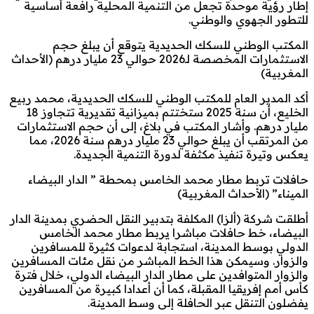
إطار رؤية موحدة تجعل من التنمية المحلية رافعة أساسية
للتطور الجهوي والوطني.
المكتب الوطني للسكك الحديدية يتوقع أن يبلغ حجم
الاستثمارات المخصصة لـ2026 حوالي 23 مليار درهم (الأحداث
المغربية)
أكد المدير العام للمكتب الوطني للسكك الحديدية، محمد ربيع
الخليع، أن سنة 2025 ستختتم بميزانية تقديرية تتجاوز 18
مليار درهم. وأشار المكتب في بلاغ، إلى أن حجم الاستثمارات
من المرتقب أن يبلغ حوالي 23 مليار درهم سنة 2026، مما
يعكس وتيرة تنفيذ مكثفة لدورة التنمية الجديدة.
حافلات تربط مطار محمد الخامس بمحطة ” الدار البيضاء
الميناء” (الأحداث المغربية)
أطلقت شركة (ألزا) المكلفة بتدبير النقل الحضري بمدينة الدار
البيضاء، خط حافلات مباشرا يربط مطار محمد الخامس
الدولي بوسط المدينة، استجابة لدعوات كثيرة للمسافرين
والزوار. وسيمكن هذا الخط المباشر من نقل مئات المسافرين
والزوار المتوافدين على مطار الدار البيضاء الدولي، خلال فترة
كأس أمم إفريقيا المقبلة، كما أن أعدادا كبيرة من المسافرين
يفضلون التنقل عبر الحافلة إلى وسط المدينة.