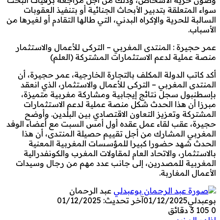
سواء المتعلقة بتدبير الأبحاث الجنائية أو بتنفيذ العقوبات
السالبة للحرية والإكراه البدني، التي طالها التقادم أو لغيرها من
الأسباب.
عمر حجيرة : المنتدى المغربي – التركى للأعمال والاستثمار
منصة عملية لدعم الاستثمارات المشتركة (العلم)
أكد كاتب الدولة المكلف بالتجارة الخارجية، عمر حجيرة، أن
المنتدى المغربي – التركى للأعمال والاستثمار، الذي انعقد
بإسطنبول سجل نتائج إيجابية ومشاركة مغربية متميزة،
مبرزا أن هذا الحدث شكل منصة عملية لدعم الاستثمارات
المشتركة وتعزيز التعاون الاقتصادي بين البلدين. وأوضح
حجيرة، عقب لقاء عمل عقده أول أمس السبت مع أعضاء الوفد
المغربي المشارك من أجل تقييم حصيلة المنتدى، أن هذا
الحدث شهد حضورا كبيرا للمؤسسات المغربية المعنية
بالاستثمار، والاتحاد العام لمقاولات المغرب والكونفدرالية
المغربية للمصدرين، إلى جانب عدد مهم من رجال وسيدات
الأعمال المغاربة.
عبد الرحمان
بوعبدلي
01/12/2025
آخر تحديث: 01/12/2025
0
105
3 دقائق
اظهر المزيد