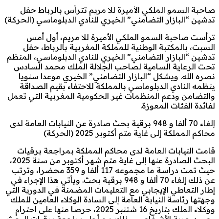
صاحبة السمو الملكي الأميرة للا مريم تترأس بالرباط حفل
تدشين “البازار التضامني” الخيري للنادي الدبلوماسي (الحركة)
ترأست صاحبة السمو الملكي الأميرة للا مريم، أول أمس
السبت، بالمكتبة الوطنية للمملكة المغربية بالرباط، حفل
تدشين “البازار التضامني” الخيري للنادي الدبلوماسي، المنظم
تحت الرعاية السامية لصاحب الجلالة الملك محمد السادس
نصره الله. ويشكل “البازار التضامني” الخيري موعدا سنويا
ينظمه النادي الدبلوماسي بالمملكة للاحتفاء بقيم الصداقة
والتضامن ودعم المنظمات غير الحكومية المغربية التي تعمل
لفائدة الفئات المعوزة.
إلغاء 70 ألفا و 948 برقية بحث صادرة عن النيابات العامة لدى
محاكم المملكة إلى غاية متم أكتوبر 2025 (الحركة)
قامت النيابات العامة لدى محاكم المملكة بمراجعة برقيات
البحث الصادرة عنها إلى غاية متم شهر أكتوبر من سنة 2025،
حيث تمت دراسة ما مجموعه 117 ألفا و 359 محضرا، وترتب
عن ذلك إلغاء 70 ألفا و 948 برقية بحث. ويأتي هذا الإجراء في
إطار التعاطي الإيجابي مع التعليمات المضمنة في الدورية التي
وجهتها رئاسة النيابة العامة إلى السادة الوكلاء العامين للملك
ووكلاء الملك بتاريخ 16 شتنبر 2025، حرصا منها على احترام
وصون حرية الأشخاص، وذلك من أجل مراجعة برقيات البحث