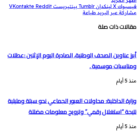
فيسبوك
‫X
لينكدإن
بينتيريست
مشاركة عبر البريد
طباعة
مقالات ذات صلة
أبرز عناوين الصحف الوطنية، الصادرة اليوم الإثنين :عطلات
ومناسبات موسمية .
منذ 5 أيام
وزارة الداخلية: محاولات العبور الجماعي نحو سبتة ومليلية
نتيجة “استغلال رقمي” وترويج معلومات مضللة
منذ 5 أيام