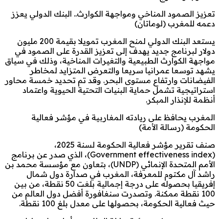
تعزيز الصمود المناخي ومواجهة الكوارث.. البنك الدولي يعزز
دعمه للمغرب (لوماتان)
يستعد البنك الدولي لمنح المغرب تمويلا بقيمة 200 مليون
دولار لبرنامج جديد يهدف إلى تعزيز القدرة على الصمود في
مواجهة الكوارث الطبيعية والتغيرات المناخية، وذلك في سياق
يشهد توسعا عمرانيا سريعا والتعرض المتزايد لمخاطر
الفيضانات وارتفاع مستوى البحر. وقد تم تحديد خمسة محاور
استراتيجية تشمل حماية البنيات التحتية الحيوية واعتماد
أنظمة للإنذار المبكر.
المغرب يحافظ على ريادته المغاربية في مؤشر فعالية
الحكومة (رسالة الأمة)
صنف تقرير مؤشر فعالية الحكومة لسنة 2025،
(Government effectiveness index)، الذي صدر عن برنامج
الأمم المتحدة الإنمائي (UNDP)، بتعاون مع مؤسسة محمد بن
راشد آل مكتوم للمعرفة، المغرب في صدارة دول شمال
إفريقيا بحصوله على درجة إجمالية بلغت 50 نقطة، من بين
100 نقطة ممكنة. وتصدرت سنغافورة أفضل دول العالم من
حيث فعالية الحكومة، بحصولها على معدل بلغ 100 نقطة.