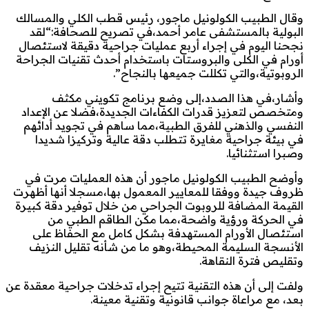
وقال الطبيب الكولونيل ماجور، رئيس قطب الكلي والمسالك
البولية بالمستشفى عامر أحمد،في تصريح للصحافة:“لقد
نجحنا اليوم في إجراء أربع عمليات جراحية دقيقة لاستئصال
أورام في الكلى والبروستات باستخدام أحدث تقنيات الجراحة
الروبوتية،والتي تكللت جميعها بالنجاح”.
وأشار،في هذا الصدد،إلى وضع برنامج تكويني مكثف
ومتخصص لتعزيز قدرات الكفاءات الجديدة،فضلا عن الإعداد
النفسي والذهني للفرق الطبية،مما ساهم في تجويد أدائهم
في بيئة جراحية مغايرة تتطلب دقة عالية وتركيزا شديدا
وصبرا استثنائيا.
وأوضح الطبيب الكولونيل ماجور أن هذه العمليات مرت في
ظروف جيدة ووفقا للمعايير المعمول بها،مسجلا أنها أظهرت
القيمة المضافة للروبوت الجراحي من خلال توفير دقة كبيرة
في الحركة ورؤية واضحة،مما مكن الطاقم الطبي من
استئصال الأورام المستهدفة بشكل كامل مع الحفاظ على
الأنسجة السليمة المحيطة،وهو ما من شأنه تقليل النزيف
وتقليص فترة النقاهة.
ولفت إلى أن هذه التقنية تتيح إجراء تدخلات جراحية معقدة عن
بعد، مع مراعاة جوانب قانونية وتقنية معينة.