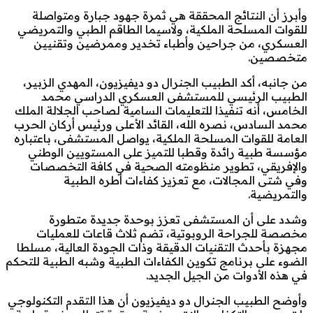
وأبرز أن النتائج المحققة هي ثمرة جهود جبارة ومتواصلة
للقوات المسلحة الملكية، ولاسيما الطاقم الطبي والتمريضي
العسكري، من جراحين وأطباء تخدير وممرضين وتقنيين
متخصصين.
من جانبه، أكد الطبيب الجنرال دو ديفيزيون، المهدي الزبير،
الطبيب الرئيسي للمستشفى العسكري الدراسي محمد
الخامس، أنه تنفيذا للتعليمات السامية لصاحب الجلالة الملك
محمد السادس، نصره الله، القائد الأعلى ورئيس أركان الحرب
العامة للقوات المسلحة الملكية، يواصل المستشفى، باعتباره
مؤسسة طبية رائدة وقطبا للتميز على المستويين الوطني
والإفريقي، تطوير منظومته الصحية في كافة التخصصات
وفي شتى المجالات، مع تعزيز كفاءات أطره الطبية
والتمريضية.
وشدد على أن المستشفى تعزز بوحدة جديدة متطورة
مخصصة للجراحة الروبوتية، تضم ثلاث قاعات للعمليات
مجهزة بأحدث التقنيات الدقيقة وذات الجودة العالية، مسلطا
الضوء على برنامج تكوين الكفاءات الطبية وشبه الطبية للتحكم
في هذه الأدوات من الجيل الجديد.
وأوضح الطبيب الجنرال دو ديفيزيون أن هذا التقدم التكنولوجي