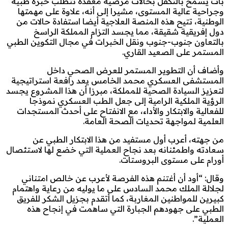
بات يسمح بالتكفل بحالات مرضية معقدة تتطلب خبرة طبية
وجراحية عالية المستوى، مشيرا إلى أنه، علاوة على مهمتها
الوطنية، تتيح هذه المنصة العلاجية أيضا استفادة حالات من
دول إفريقية شقيقة، مما يجسد التزام المملكة الراسخ
بالتعاون جنوب-جنوب ونقل الخبرات في مجال التكوين الطبي
المستمر على الصعيد القاري.
وأضاف أن التطوير المستمر للعرض الصحي داخل
المستشفى العسكري محمد الخامس يعد رافعة استراتيجية
لتعزيز السيادة الصحية للمملكة، مبرزا أن هذا المشروع يجسد
الرؤية الملكية الرامية إلى جعل الطب العسكري نموذجا
للفعالية والابتكار والأداء، مع الانفتاح على أحدث المستجدات
العلمية لمواجهة تحديات الصحة العامة.
من جهته، أعرب أول مستفيد من هذا الابتكار الطبي عن
سعادته واطمئنانه بعد نجاح العملية التي خضع لها لاستئصال
أورام على مستوى البروستات.
وقال: “أود أن أغتنم هذه الفرصة لأعرب عن خالص امتناني
لجلالة الملك محمد السادس على ما يوليه من رعاية واهتمام
كبيرين للمواطنين المغاربة، كما أتقدم بجزيل الشكر للفريق
الطبي على جهودهم الجبارة التي ساهمت في إنجاح هذه
العملية”.