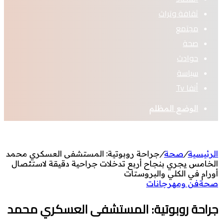
ثقافة وتراث
مجتمع
صحة
حوادث
سياسة
أنفا Tv
الوضع المظلم
الرئيسية
/
صحة
/
جراحة روبوتية: المستشفى العسكري محمد
الخامس يجري بنجاح أربع تدخلات جراحية دقيقة لاستئصال
أورام في الكلي والبروستات
صحة
فن ومهرجانات
جراحة روبوتية: المستشفى العسكري محمد