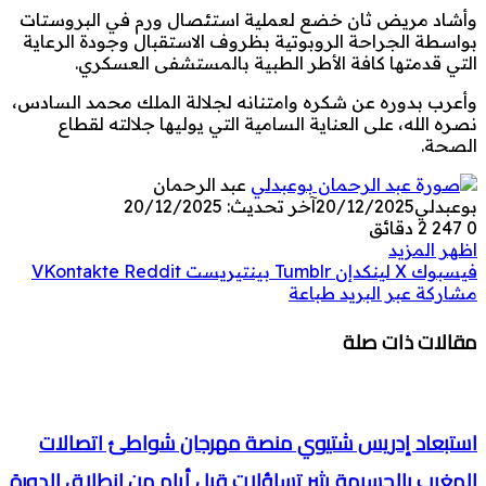
وأشاد مريض ثان خضع لعملية استئصال ورم في البروستات
بواسطة الجراحة الروبوتية بظروف الاستقبال وجودة الرعاية
التي قدمتها كافة الأطر الطبية بالمستشفى العسكري.
وأعرب بدوره عن شكره وامتنانه لجلالة الملك محمد السادس،
نصره الله، على العناية السامية التي يوليها جلالته لقطاع
الصحة.
عبد الرحمان
بوعبدلي
20/12/2025
آخر تحديث: 20/12/2025
0
247
2 دقائق
اظهر المزيد
فيسبوك
‫X
لينكدإن
بينتيريست
مشاركة عبر البريد
طباعة
مقالات ذات صلة
استبعاد إدريس شتيوي منصة مهرجان شواطئ اتصالات
المغرب بالحسيمة يثير تساؤلات قبل أيام من انطلاق الدورة