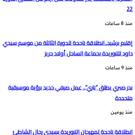
22
منذ 8 ساعات
إقليم برشيد..انطلاقة ناجحة للدورة الثالثة من موسم سيدي
داود للتبوريدة بجماعة الساحل أولاد حريز
منذ 9 ساعات
بدر صبري يطلق “ناري”.. عمل صيفي جديد برؤية موسيقية
متجددة
منذ يومين
انطلاقة ناجحة لمهرجان التبوريدة بسيدي رحال الشاطئ