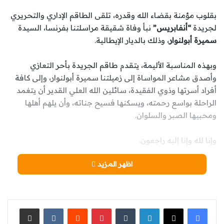
بقلوب مؤمنة بقضاء الله وقدره، تلقى الطاقم الإداري والتحريري
لجريدة
“أنفابريس”
نبأ وفاة شقيقة مراسلتنا بفرنسا، السيدة
سميرة أبولنوار
، وذلك بالديار الإيطالية.
وبهذه المناسبة الأليمة، يتقدم طاقم الجريدة بأحر التعازي
وأصدق مشاعر المواساة إلى زميلتنا سميرة أبولنوار، وإلى كافة
أفراد أسرتها وذوي الفقيدة، سائلين الله العلي القدير أن يتغمد
الراحلة بواسع رحمته، ويسكنها فسيح جناته، وأن يلهم أهلها
ومحبيها الصبر والسلوان.
وإنا لله وإنا إليه راجعون.
اظهر المزيد
لينكدإن
‏Tumblr
بينتيريست
‏Reddit
‏VKontakte
مشاركة عبر البريد