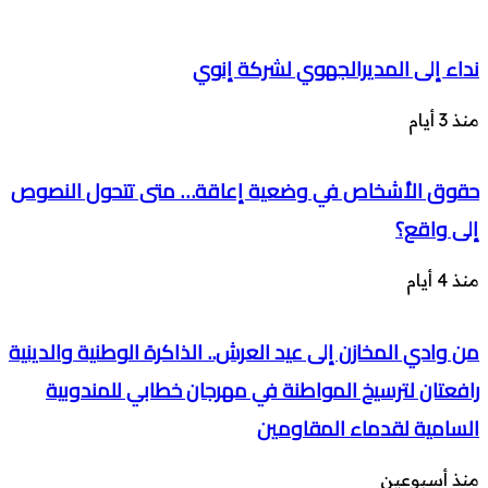
نداء إلى المديرالجهوي لشركة إنوي
منذ 3 أيام
حقوق الأشخاص في وضعية إعاقة… متى تتحول النصوص
إلى واقع؟
منذ 4 أيام
من وادي المخازن إلى عيد العرش.. الذاكرة الوطنية والدينية
رافعتان لترسيخ المواطنة في مهرجان خطابي للمندوبية
السامية لقدماء المقاومين
منذ أسبوعين