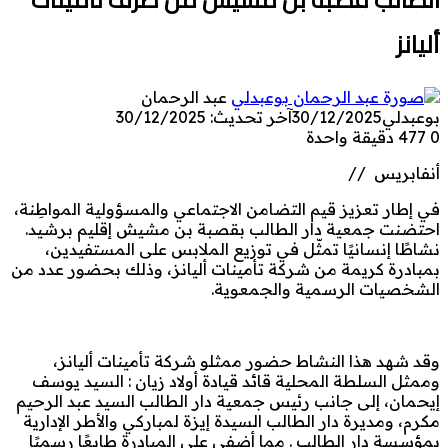
أليانز
عبد الرحمان
بوعبدلي
30/12/2025
آخر تحديث: 30/12/2025
0
477
دقيقة واحدة
أنفابريس //
في إطار تعزيز قيم التضامن الاجتماعي والمسؤولية المواطِنة،
احتضنت جمعية دار الطالب بقصبة بن مشيش إقليم برشيد.
نشاطًا إنسانيًا تمثّل في توزيع الملابس على المستفيدين،
بمبادرة كريمة من شركة تأمينات أليانز، وذلك بحضور عدد من
الشخصيات الرسمية والجمعوية.
وقد شهد هذا النشاط حضور ممثلو شركة تأمينات أليانز،
وممثل السلطة المحلية قائد قيادة أولاد زيان : السيد يوسف
إيحمان، إلى جانب رئيس جمعية دار الطالب السيد عبد الرحيم
مكرم، ومديرة دار الطالب السيدة إيزة لمباركي والأطر الإدارية
بمؤسسة دار الطالب . مما أضفى على المبادرة طابعًا رسميًا