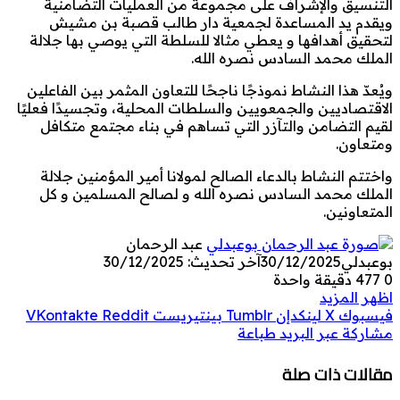
التنسيق والإشراف على مجموعة من العمليات التضامنية
ويقدم يد المساعدة لجمعية دار طالب قصبة بن مشيش
لتحقيق أهدافها و يعطي مثالا للسلطة التي يوصي بها جلالة
الملك محمد السادس نصره الله.
ويُعدّ هذا النشاط نموذجًا ناجحًا للتعاون المثمر بين الفاعلين
الاقتصاديين والجمعويين والسلطات المحلية، وتجسيدًا فعليًا
لقيم التضامن والتآزر التي تساهم في بناء مجتمع متكافل
ومتعاون.
واختتم النشاط بالدعاء الصالح لمولانا أمير المؤمنين جلالة
الملك محمد السادس نصره الله و لصالح المسلمين و كل
المتعاونين.
عبد الرحمان
بوعبدلي
30/12/2025
آخر تحديث: 30/12/2025
0
477
دقيقة واحدة
اظهر المزيد
فيسبوك
‫X
لينكدإن
بينتيريست
مشاركة عبر البريد
طباعة
مقالات ذات صلة