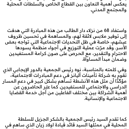
يعكس أهمية التعاون بين القطاع الخاص والسلطات المحلية
والمجتمع المدني.
واستفاد 68 من نزلاء دار الطالب من هذه المبادرة التي هدفت
إلى توفير ملابس لائقة لهم، والمساهمة في تحسين ظروف
عيشهم، خاصة في ظل التحديات الاجتماعية التي تواجه بعض
الأسر. وقد مرّت عملية التوزيع في أجواء منظمة يسودها
الاحترام والتقدير، مع الحرص على صون كرامة المستفيدين
وضمان مبدأ المساواة.
وفي كلمته بالمناسبة، نوه رئيس الجمعية بالدور الإيجابي الذي
تقوم به شركة تأمينات أليانز في دعم المبادرات الاجتماعية،
مؤكّدًا أن مثل هذه الأنشطة تساهم بشكل كبير في دعم المسار
الدراسي والاجتماعي للمستفيدين. كما عبّر الحاضرون عن
أهمية الشراكة بين مختلف الفاعلين من أجل خدمة القضايا
الاجتماعية والإنسانية.
كما تقدم السيد رئيس الجمعية بالشكر الجزيل للسلطة
المحلية في ممثلها السيد قائد قيادة اولاد زيان الذي ساهم في