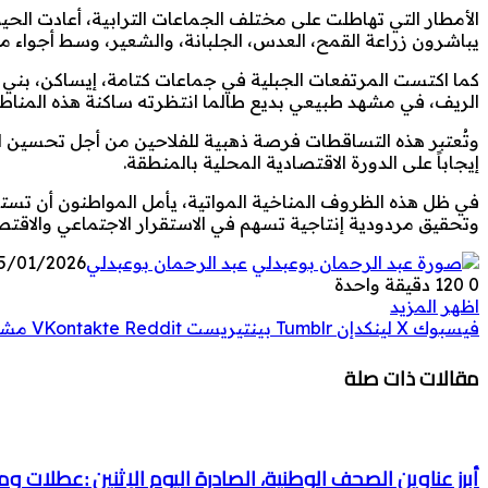
الأمطار التي تهاطلت على مختلف الجماعات الترابية، أعادت الحي
يباشرون زراعة القمح، العدس، الجلبانة، والشعير، وسط أجواء مل
كما اكتست المرتفعات الجبلية في جماعات كتامة، إيساكن، بن
الريف، في مشهد طبيعي بديع طالما انتظرته ساكنة هذه المناط
وتُعتبر هذه التساقطات فرصة ذهبية للفلاحين من أجل تحسين الغ
إيجاباً على الدورة الاقتصادية المحلية بالمنطقة.
في ظل هذه الظروف المناخية المواتية، يأمل المواطنون أن تستم
وتحقيق مردودية إنتاجية تسهم في الاستقرار الاجتماعي والاقتص
عبد الرحمان بوعبدلي
5/01/2026
0
120
دقيقة واحدة
اظهر المزيد
فيسبوك
‫X
لينكدإن
بينتيريست
مشار
مقالات ذات صلة
أبرز عناوين الصحف الوطنية، الصادرة اليوم الإثنين :عطلات و