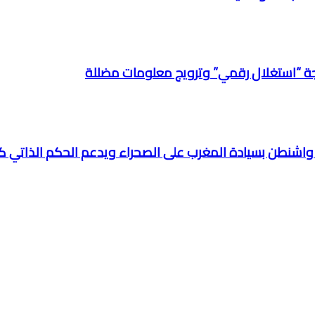
نتيجة “استغلال رقمي” وترويج معلومات مضللة
اف واشنطن بسيادة المغرب على الصحراء ويدعم الحكم الذاتي 