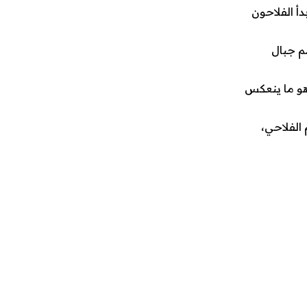
أ الفلاحون
م جبال
هو ما ينعكس
الفلاحي،