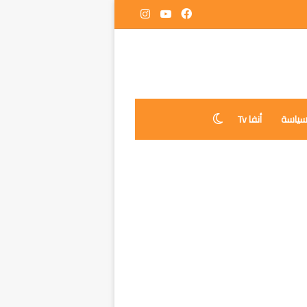
فيسبوك
‫YouTube
انستقرام
ياسة
أنفا Tv
الوضع المظلم