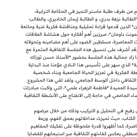
ظم من طرف طلبة ماستر التميز في الحكامة الترابية،
لطالبة نزهة بدري، و الطالبة إيمان الخاديري، والطالب
 الذين قدموا قراءة تحليلية ومناقشة فكرية غنية وماتعة
مونت باومان*، مبرزين أهم أفكاره حول هشاشة العلاقات
ت المعاصرة، مسلطين الضوء على أهم مضامينه وتحولاته
وقد أشرف على تنسيق هذه الجلسة الثقافية المثمرة مع
ما زاد جمالية هذه الجلسة بحضور *الأستاذ حسن توراك
ة* الذي سهر على تأسيس هذا النادي مؤمنا منذ البداية
شطة الفكرية في تعزيز الحياة الجامعية وبناء شخصية
 الثقافي داخل الوسط الجامعي، ولقد لقي هذا المشروع
يدة العميدة *فاطمة الزهراء علمي*، التي واكبت مبادرات
فضاء الجامعي في حاجة إلى الانفتاح على الأنشطة الثقافية
 رفيع في التحليل و التركيب وذلك من خلال عرضهم
الكتاب، حيث تميزت مداخلاتهم بعمق الفهم، وربط
صرة، كما أظهروا قدرة ملحوظة على تفكيك المفاهيم
نطقي يعكس كفاءتهم الثقافية عبر استيعابهم للقضايا