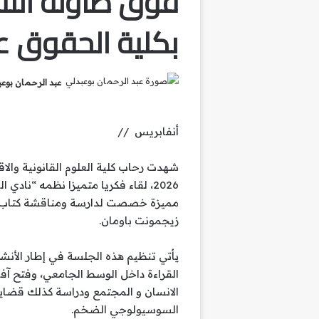
فوق طاولة النق
بكلية الحقوق عي
عبد الرحمان بوع
أنفابريس //
2026، لقاء فكريا متميزا نظمه “ناد
مميزة خصصت لدارسة ومناقشة كتاب “الح
زيجمونت باومان.
يأتي تنظيم هذه الجلسة في إطار الأنشط
القراءة داخل الوسط الجامعي، وفتح آف
الانسان و المجتمع ودراسة كذلك قضايا
السوسيولوجي الضخم.