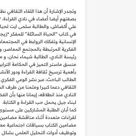
وتجدر الإشارة أن هذا اللقاء الثقافي ن
بصفتهم أيضا أعضاء في نادي القراءة، *ا
علي أكضاش، والطالبة سلمى ايت لحيان*
في كتاب “الحياة السائلة” للمفكر *زيج
الإنسانية وتفكك الروابط في المجتمعا
الفكرية المرتبطة بالمجتمع المعاصر، 
رئيسة النادي، الطالبة شيماء نحان، و 
منسق ماستر التميز في الحكامة الترابي
بأهمية ترسيخ ثقافة القراءة ودور الأن
الطالب الباحث، عبر نشر الوعي الفكري
الثقافي دعما كبيرا ومثمنا من طرف الس
النادي منذ انطلاقه، إيمانا منها بأن ال
لبناء جيل يحمل حب القراءة و الكتابة.
كما أبان الطلبة المشاركين على مستوى
لقراءات متعددة أثناء مناقشة مضامين 
مضامين الكتاب بسياقات اجتماعية معا
وتوظيف أدوات التحليل العلمي بشكل م