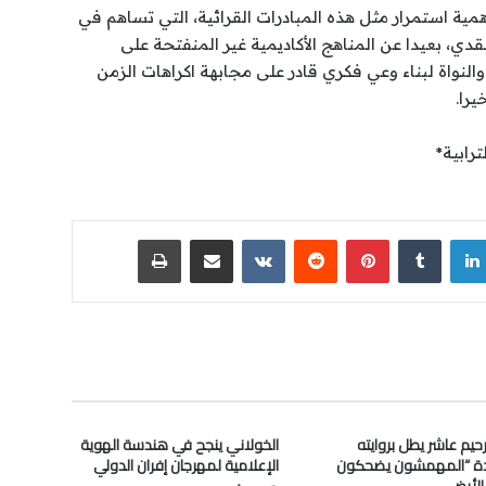
ية استمرار مثل هذه المبادرات القرائية، التي تساهم في
، بعيدا عن المناهج الأكاديمية غير المنفتحة على
والنواة لبناء وعي فكري قادر على مجابهة اكراهات الزمن
يرا.
رابية*
لينكدإن
‏Tumblr
بينتيريست
‏Reddit
‏VKontakte
مشاركة عبر البريد
طباعة
رحيم عاشر يطل بروايته
الخولاني ينجح في هندسة الهوية
دة “المهمشون يضحكون
الإعلامية لمهرجان إفران الدولي