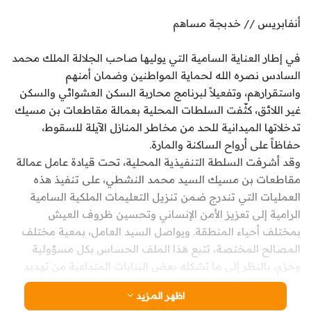
أنفابريس // خدبجة مساهم
في إطار العناية السامية التي يوليها صاحب الجلالة الملك محمد
السادس نصره الله لحماية المواطنين وضمان أمنهم
واستقرارهم، وتفعيلاً لبرنامج محاربة السكن العشوائي والسكن
غير اللائق، كثّفت السلطات المحلية بعمالة مقاطعات بن مسيك
تدخلاتها الميدانية للحد من مخاطر المنازل الآيلة للسقوط،
حفاظاً على أرواح الساكنة والمارة.
وقد أشرفت السلطة التنفيذية المحلية، تحت قيادة عامل عمالة
مقاطعات بن مسيك السيد محمد النشطي، على تنفيذ هذه
العمليات التي تندرج ضمن تنزيل التعليمات الملكية السامية
الرامية إلى تعزيز الأمن الإنساني وتحسين ظروف العيش
بمختلف أحياء المنطقة. ويواصل السيد العامل، بمعية مختلف
المصالح المختصة، تتبع هذا الملف الحساس بكل مسؤولية
وحزم، بالنظر إلى ما تشكله بعض البنايات المتداعية من تهديد
مباشر للسلامة العامة.
اظهر المزيد