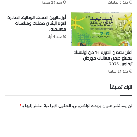
منذ 5 ساعات
منذ 23 ساعة
أبرز عناوين الصحف الوطنية، الصادرة
اليوم الإثنين :عطلات ومناسبات
موسمية .
منذ 4 أيام
أملن تحتضن الدورة 14 من أولمبياد
تيفيناغ ضمن فعاليات مهرجان
تيفاوين 2026
منذ 24 ساعة
اترك تعليقاً
وفي هذا الإطار، عبّرت ساكنة عدد من الأحياء بعمالة مقاطعات بن
لن يتم نشر عنوان بريدك الإلكتروني.
الحقول الإلزامية مشار إليها بـ
*
مسيك عن شكرها وتقديرها للسلطات المحلية، وعلى رأسها
ا
عامل العمالة السيد محمد النشطي، على الجهود المبذولة
ل
لحمايتهم وتحسين ظروف عيشهم. كما رفعت أكف الضراعة
ت
بالدعاء لصاحب الجلالة الملك محمد السادس نصره الله وأيده،