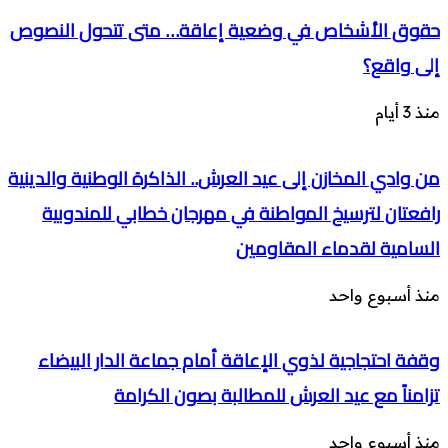
حقوق الأشخاص في وضعية إعاقة… متى تتحول النصوص
إلى واقع؟
منذ 3 أيام
من وادي المخازن إلى عيد العرش.. الذاكرة الوطنية والدينية
رافعتان لترسيخ المواطنة في مهرجان خطابي للمندوبية
السامية لقدماء المقاومين
منذ أسبوع واحد
وقفة احتجاجية لذوي الإعاقة أمام جماعة الدار البيضاء
تزامناً مع عيد العرش للمطالبة بصون الكرامة
منذ أسبوع واحد