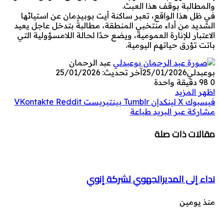
والمطالبة بوقف هذا العبث.
في ظل هذا الواقع، تعبر ساكنة أيت بوبيدمان عن استيائها
الشديد من أداء منتخبي المنطقة، مطالبةً بتدخل عاجل يعيد
الاعتبار للإنارة العمومية، ويضع حدًا لحالة اللامسؤولية التي
باتت تؤرق حياتهم اليومية.
عبد الرحمان
بوعبدلي
25/01/2026
آخر تحديث: 25/01/2026
0
98
دقيقة واحدة
اظهر المزيد
فيسبوك
‫X
لينكدإن
بينتيريست
مشاركة عبر البريد
طباعة
مقالات ذات صلة
نداء إلى المديرالجهوي لشركة إنوي
منذ يومين