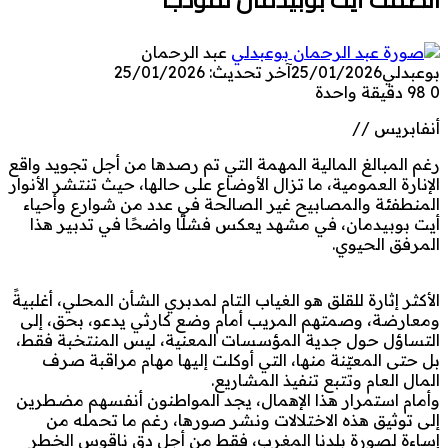
عبد الرحمان
بوعبدلي
25/01/2026
آخر تحديث: 25/01/2026
0
98
دقيقة واحدة
أنفابريس //
رغم المبالغ المالية المهمة التي تم رصدها من أجل تجويد واقع
الإنارة العمومية، ما تزال الأوضاع على حالها، حيث تنتشر الأنوار
المنطفئة والمصابيح غير الصالحة في عدد من شوارع وأحياء
أيت بوبيدمان، في مشهد يعكس فشلًا واضحًا في تدبير هذا
المرفق الحيوي.
الأكثر إثارة للقلق هو الغياب التام لمدبري الشأن المحلي، أغلبيةً
ومعارضة، وصمتهم المريب أمام وضع كارثي يدعو، بحق، إلى
التساؤل حول جدية المؤسسات المعنية، ليس المنتخبة فقط،
بل حتى المعيّنة منها، التي أوكلت إليها مهام مراقبة صرف
المال العام وتتبع تنفيذ المشاريع.
وأمام استمرار هذا الإهمال، يجد المواطنون أنفسهم مضطرين
إلى توثيق هذه الاختلالات ونشر صورها، رغم ما تحمله من
إساءة لصورة بلدنا المغرب، فقط من أجل دق ناقوس الخطر