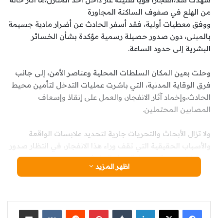
من الهلع في صفوف الساكنة المجاورة
ووفق معطيات أولية، فقد أسفر الحادث عن أضرار مادية جسيمة
بالمبنى، دون صدور حصيلة رسمية مؤكدة بشأن الخسائر
البشرية إلى حدود الساعة.
وحلت بعين المكان السلطات المحلية وعناصر الأمن، إلى جانب
فرق الوقاية المدنية، التي باشرت عمليات التدخل لتأمين محيط
الحادث،وإخماد آثار الانفجار، والعمل على إنقاذ وإسعاف
المصابين المحتملين.
ولا تزال الأبحاث والتحريات جارية لتحديد ملابسات الواقعة
والأسباب الحقيقية التي تقف وراء هذا الانفجار، في انتظار صدور
معطيات رسمية تفصيلية حول الحادث.
اظهر المزيد
لينكدإن
‏Tumblr
بينتيريست
‏Reddit
‏VKontakte
مشاركة عبر البريد