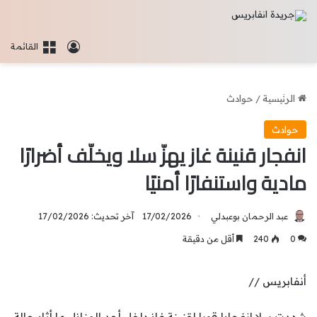
تسجيل الدخو
القائمة
الرئيسية
/
حوادث
حوادث
انفجار قنينة غاز يهزّ سلا ويخلّف أضرارًا
مادية واستنفارًا أمنيًا
عبد الرحمان بوعبدلي
17/02/2026
آخر تحديث: 17/02/2026
0
240
أقل من دقيقة
أنفابريس //
شهدت سلا،انفجارا قويا لقنينة غاز داخل أحد المنازل،ما أثار حالة