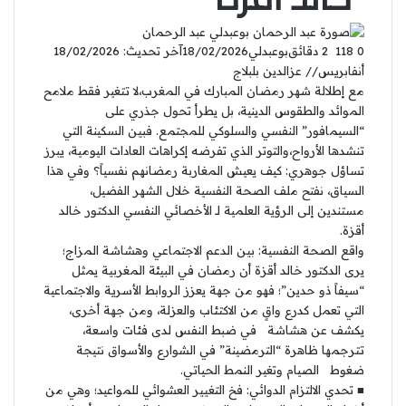
عبد الرحمان
0
118
2 دقائق
بوعبدلي
18/02/2026
آخر تحديث: 18/02/2026
أنفابريس// عزالدين بلبلاج
​مع إطلالة شهر رمضان المبارك في المغرب،لا تتغير فقط ملامح
الموائد والطقوس الدينية، بل يطرأ تحول جذري على
“السيمافور” النفسي والسلوكي للمجتمع. فبين السكينة التي
تنشدها الأرواح،والتوتر الذي تفرضه إكراهات العادات اليومية، يبرز
تساؤل جوهري: كيف يعيش المغاربة رمضانهم نفسياً؟ وفي هذا
السياق، نفتح ملف الصحة النفسية خلال الشهر الفضيل،
مستندين إلى الرؤية العلمية لـ الأخصائي النفسي الدكتور خالد
أقزة.
واقع الصحة النفسية: بين الدعم الاجتماعي وهشاشة المزاج؛ ​
يرى الدكتور خالد أقزة أن رمضان في البيئة المغربية يمثل
“سيفاً ذو حدين”؛ فهو من جهة يعزز الروابط الأسرية والاجتماعية
التي تعمل كدرع واقٍ من الاكتئاب والعزلة، ومن جهة أخرى،
يكشف عن هشاشة في ضبط النفس لدى فئات واسعة،
تترجمها ظاهرة “الترمضينة” في الشوارع والأسواق نتيجة
ضغوط الصيام وتغير النمط الحياتي.
■ ​تحدي الالتزام الدوائي: فخ التغيير العشوائي للمواعيد​؛ وهي من