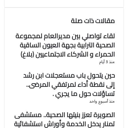
ي
ي
T
R
ب
V
ش
ن
u
ن
e
ا
ا
K
ك
ت
m
d
o
ر
ع
مقالات ذات صلة
د
b
ي
d
n
ك
ة
إ
l
ر
i
t
ة
r
ن
ي
t
a
ع
لقاء تواصلي بين مديرالعام لمجموعة
س
k
ب
الصحية الترابية بجهة العيون الساقية
ت
t
ر
ا
e
الحمراء و الشركاء الاجتماعيين (بلاغ)
ل
ب
منذ 3 أيام
ر
حين يتحول باب مستعجلات ابن رشد
ي
د
إلى نقطة أداء لمرتفقي المرضى..
تساؤلات حول ما يجري .
منذ أسبوع واحد
الصويرة تعزز بنيتها الصحية.. مستشفى
تمنار يدخل الخدمة وأوراش استشفائية