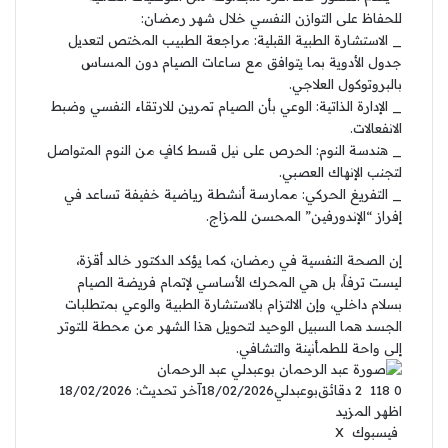
للحفاظ على التوازن النفسي خلال شهر رمضان:
_ ​الاستشارة الطبية القبلية: مراجعة الطبيب المختص لتعديل
جدول الأدوية بما يتوافق مع ساعات الصيام دون المساس
بالبروتوكول العلاجي.
_ ​الإدارة الذاتية: الوعي بأن الصيام تمرين للارتقاء النفسي وضبط
الانفعالات.
_ ​هندسة النوم: الحرص على نيل قسط كافٍ من النوم المتواصل
لتجنب الإنهاك العصبي.
_ ​التفريغ الحركي: ممارسة أنشطة رياضية خفيفة تساعد في
إفراز “الإندورفين” المحسن للمزاج.
​إن الصحة النفسية في رمضان، كما يؤكد الدكتور خالد أقزة،
ليست ترفاً، بل هي المحرك الأساسي لإتمام فريضة الصيام
بسلام داخلي، وإن الالتزام بالاستشارة الطبية والوعي بمتطلبات
الجسد هما السبيل الوحيد لتحويل هذا الشهر من محطة للتوتر
إلى واحة للطمأنينة والتشافي.
عبد الرحمان
0
118
2 دقائق
بوعبدلي
18/02/2026
آخر تحديث: 18/02/2026
اظهر المزيد
فيسبوك
‫X
ل
ب
م
ط