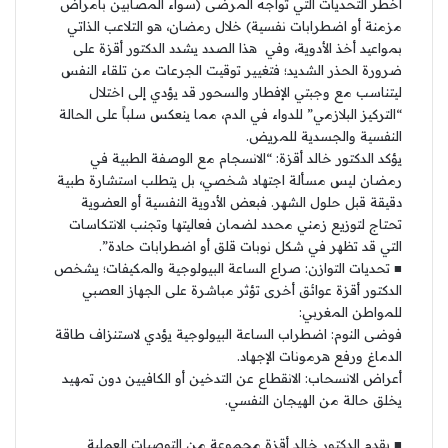
أخطر التحديات التي تواجه المرضى (سواء المصابين بأمراض
مزمنة أو اضطرابات نفسية) خلال رمضان، هو التلاعب الذاتي
بمواعيد أخذ الأدوية، وفي هذا الصدد يشدد الدكتور أقزة على
ضرورة الحذر الشديد؛ فتغيير توقيت الجرعات من تلقاء النفس
ليتناسب مع وجبتي الإفطار والسحور قد يؤدي إلى اختلال
“التركيز البلازمي” للدواء في الدم، مما ينعكس سلباً على الحالة
النفسية والجسدية للمريض.
​يؤكد الدكتور خالد أقزة: “الانسجام مع الوصفة الطبية في
رمضان ليس مسألة اجتهاد شخصي، بل يتطلب استشارة طبية
دقيقة قبل حلول الشهر. فبعض الأدوية النفسية أو العضوية
تحتاج لتوزيع زمني محدد لضمان فعاليتها وتجنب الانتكاسات
التي قد تظهر في شكل نوبات قلق أو اضطرابات حادة”.
■ ​تحديات التوازن: صراع الساعة البيولوجية والمكيفات؛ ​يشخص
الدكتور أقزة عوائق أخرى تؤثر مباشرة على الجهاز العصبي
للمواطن المغربي:
​فوضى النوم: اضطراب الساعة البيولوجية يؤدي لاستنزاف طاقة
الدماغ ورفع هرمونات الإجهاد.
​أعراض الانسحاب: الانقطاع عن التدخين أو الكافيين دون تمهيد
يخلق حالة من الهيجان النفسي.
■ ​يقدم الدكتور خالد أقزة مجموعة من التوصيات العملية