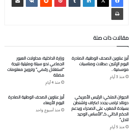
والماء لتعديل القانون رقم 7.81. ويرمي هذا الإصلاح إلى تحقيق
هدف مزدوج يتمثل في تسريع تنفيذ مشاريع التنمية التي طالما
طباعة
تعثرت بسبب مساطر عقارية بطيئة، وتعزيز الضمانات القانونية
والمالية لحماية حقوق المالكين وضمان تعويض عادل.
مقالات ذات صلة
“الحوت بثمن معقول” بـ 40 مدينة (الأحداث المغربية)
انطلقت النسخة الثامنة من مبادرة “الحوت بثمن معقول”
أبرز عناوين الصحف الوطنية، الصادرة
وزارة الداخلية: محاولات العبور
بالتزامن مع حلول شهر رمضان، عبر 1100 نقطة بيع موزعة على
اليوم الإثنين :عطلات ومناسبات
الجماعي نحو سبتة ومليلية نتيجة
40 مدينة وقرية. وكشف المنسق الوطني للمبادرة، عبد العزيز
موسمية .
“استغلال رقمي” وترويج معلومات
مضللة
عباد، أن حجم الأسماك المعروضة بلغ هذا العام أزيد من 5000
منذ 3 أيام
طن، متجاوزا 4700 طن المسجلة سنة 2025، مشيرا إلى أن
منذ 4 أيام
الأسعار المعتمدة تظل تنافسية مقارنة بنقاط البيع العادية.
الديوان الملكي: الرئيس الأمريكي
أبرز عناوين الصحف الوطنية الصادرة
دونالد ترامب يجدد اعتراف واشنطن
اليوم الأربعاء
خبراء يشيدون بدليل مرجعي لنزع الملكية بشأن التعويض
بسيادة المغرب على الصحراء ويدعم
منذ أسبوع واحد
العادل للملاك (الحركة)
الحكم الذاتي كـ”الأساس الوحيد
للحل”
أشاد خبراء في القانون وحقوق الإنسان بمبادرة إعداد دليل
منذ 5 أيام