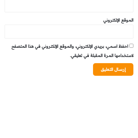
الجمارك تحبط محاولة تهريب هواتف ذكية (النهار المغربية)
أحبطت مصالح الجمارك بمطار مراكش المنارة محاولة تهريب
الموقع الإلكتروني
17 هاتفا ذكيا فاخرا بحوزة زوجين قادمين من إسبانيا، وذلك خلال
مراقبة روتينية للمسافرين. وتبلغ القيمة الإجمالية للمحجوزات
نحو مليون درهم، ما يكشف عن الطابع التجاري للعملية.
احفظ اسمي، بريدي الإلكتروني، والموقع الإلكتروني في هذا المتصفح
عملية “رمضان 1447” تجسد العناية الملكية السامية بالفئات
لاستخدامها المرة المقبلة في تعليقي.
الأكثر هشاشة (النهار المغربية)
أكدت مديرة التواصل بمؤسسة محمد الخامس للتضامن، سناء
درديخ، أن عملية “رمضان 1447” تجسد العناية الملكية السامية
التي يوليها صاحب الجلالة الملك محمد السادس للفئات الأكثر
هشاشة، لاسيما الأشخاص المسنين والأرامل والأشخاص في
وضعية إعاقة. وأبرزت السيدة درديخ، في تصريح للصحافة
بمناسبة إعطاء جلالة الملك انطلاقة العملية الوطنية “رمضان
1447″، أن هذه المبادرة أضحت، منذ 28 سنة، موعدا مهيكلا
للتضامن الوطني.