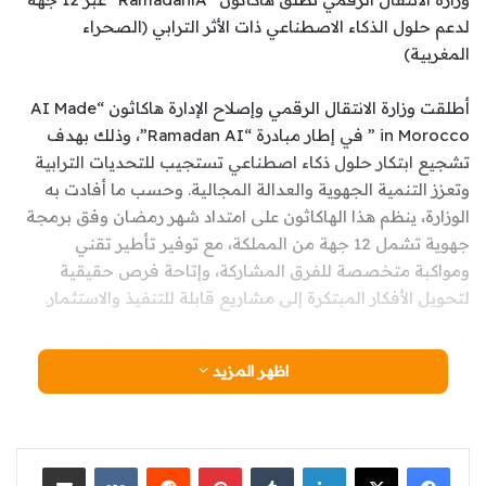
لدعم حلول الذكاء الاصطناعي ذات الأثر الترابي (الصحراء
المغربية)
أطلقت وزارة الانتقال الرقمي وإصلاح الإدارة هاكاثون “AI Made
in Morocco ” في إطار مبادرة “Ramadan AI”، وذلك بهدف
تشجيع ابتكار حلول ذكاء اصطناعي تستجيب للتحديات الترابية
وتعزز التنمية الجهوية والعدالة المجالية. وحسب ما أفادت به
الوزارة، ينظم هذا الهاكاثون على امتداد شهر رمضان وفق برمجة
جهوية تشمل 12 جهة من المملكة، مع توفير تأطير تقني
ومواكبة متخصصة للفرق المشاركة، وإتاحة فرص حقيقية
لتحويل الأفكار المبتكرة إلى مشاريع قابلة للتنفيذ والاستثمار.
قانون جديد لإحداث توازن بين تسريع التنمية وعدالة التعويض
اظهر المزيد
(الأحداث المغربية)
تستعد الحكومة لإصلاح شامل لمسطرة نزع الملكية من أجل
المنفعة العامة، من خلال مشروع قانون أعدته وزارة التجهيز
لينكدإن
‏Tumblr
بينتيريست
‏Reddit
‏VKontakte
مشاركة عبر البريد