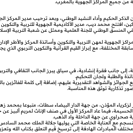
ة من جميع المراكز الجهوية بالمغرب.
 الذكر الحكيم وأداء النشيد الوطني، وبعد ترحيب مدير المركز ا
ن، افتتح محمد ديب، مدير الأكاديمية الجهوية للتربية والتكوين ب
قي المنسق الوطني للجنة العلمية وممثل عن شعبة التربية الإسلا
ز الجهوية لمهن التربية والتكوين وأساتذة المركز والأطر الإداري
ة المختلفة، مع إبراز القيم القرآنية والتكوين التربوي الذي يج
 إلى جانب فقرة إنشادية، في سياق يبرز الجانب الثقافي والتربو
ذة والطلبة ولجان التحكيم.
ع الجوائز والشواهد التقديرية عليهم، إضافة إلى كلمة للفائزين بال
صور تذكارية توثق هذه المناسبة.
ور لزكرياء المؤذن، من جهة الدار البيضاء سطات، متبوعا بمحمد ز
سيمة، فيما عاد المركز الأول في صنف الإناث لمريم ألبيز عن جه
ة صحراوي عن جهة الداخلة واد الذهب.
تنسجم مع العناية الخاصة التي يوليها جلالة الملك محمد السادس 
مختلف المبادرات الهادفة إلى ترسيخ قيم التعلق بكتاب الله وتعز