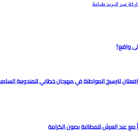
كة عبر البريد
طباعة
ى واقع؟
 رافعتان لترسيخ المواطنة في مهرجان خطابي للمندوبية السامي
اً مع عيد العرش للمطالبة بصون الكرامة