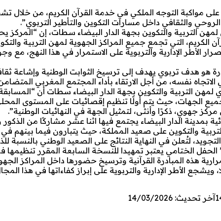
 مواكبة التوجه الملكي في خدمة القرآن الكريم، من خلال تشجي
 الروحي والثقافي داخل مسارات التكوين والتأطير التربوي”.
ن التربية والتكوين بجهة الدار البيضاء سطات، إن “المركز يحت
آن الكريم، التي تجمع جميع المراكز الجهوية لمهن التربية والتك
 تنظيم المسابقة منذ سنة 2020، مما يؤكّد إصرار الأطر الإدارية والتربوية على الاستمرار في هذا النهج، 
رة هو هدف تربوي يهدف إلى ترسيخ الثوابت الوطنية وإشاعة ثقا
 الاتجاه نفسه، من أجل الارتقاء بأداء المجتمع المغربي المتضامن
 لمهن التربية والتكوين بجهة الدار البيضاء سطات أن “المسابقة
بجميع الجهات، حيث يتم أولًا تنظيم إقصائيات على المستوى المح
ل مركز جهوي، ذكرًا وأنثى، لتمثيل الجهة في النهائيات الوطنية”.
بمدينة الدار البيضاء يجتمع فيها اثنا عشر مشاركًا من الذكور و
التربية والتكوين على صعيد المملكة، حيث يتبارون فيما بينهم في أ
جويد، لتُعلن في النهاية النتائج على الصعيد الوطني بالنسبة للذك
 الحفل الختامي يعتبر تمهيدا للنسخة السابعة المقرر تنظيمها ف
فظة على استمرارية هذه المبادرة القرآنية وترسيخ حضورها داخل المراكز الج
ا، ويشجع الأطر الإدارية والتربوية على إبراز كفاءاتها في هذا المج
1
آخر تحديث: 14/03/2026