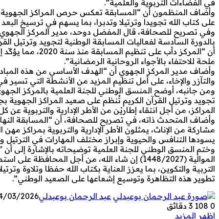
في الفضاءات التربوية والعلمية”.
وأضاف المنظمون أن “المسابقة تعكس حرص المراكز الجهوية على
على كتاب الله تجويدا وترتيلا وتدبرا، بما يسهم في ترسيخ البعد
وفي تصريح للصحافة، قال المفضل دوحد، مدير المركز الجهوي لمه
بالدورة السادسة لفعاليات المسابقة الوطنية لتجويد وترتيل القر
أن “المركز دأب على
ملحة للاحتفاء بالأجواء الروحانية الرمضانية”.
وأضاف مدير المركز الجهوي أن “الهدف الأساسي من هذه المباد
والتآزر والإخاء، على أمل تنظيم المزيد من الأنشطة التي تسير في
ومن جانبه، أوضح المنسق الوطني للجنة العلمية بالمركز الجهوي
تجويد وترتيل القرآن الكريم تُنظم على صعيد المراكز الجهوية 
المراكز، من أجل انتقاء إطاريْن من الأطر الإدارية والتربوية عن ك
وأضاف المتحدث ذاته، في تصريح للصحافة، أن “المسابقة النهائية 
مشاركة من الإناث، يمثلون الأطر الإدارية والتربوية بمراكز مهن 
يسودها التنافس والحيوية وإبراز مختلف المهارات في الترتيل والت
وختم المنسق الوطني للجنة العلمية توضيحاته بالإشارة إلى أن ”
الموالية (1448/2027) إن شاء الله، من أجل المحا
التربية والتكوين، بما يعزز العناية بكتاب الله حفظا وتلاوة وترتيل
تطوير هذه التظاهرة وتوسيع إشعاعها على الصعيد الوطني”.
عبد الرحمان بوعبدلي
4/03/2026
0
108
3 دقائق
اظهر المزيد