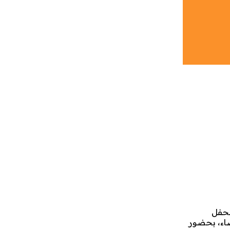
ن لجهة الدار البيضاء سطات، مساء الأربعاء 21 رمضان 1447 الموافق لـ11 مارس 2026، الحفل
ضاء، بحضور