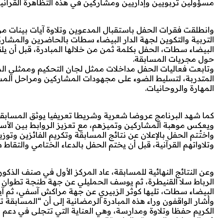
مسؤولين تربويين وإداريين ومشاركين في هذه التظاهرة القرآني
وانطلقت فقرات الحفل باستقبال المدعوين وتلاوة آيات بينات من
التربية والتكوين لجهة الدار البيضاء سطات بالحاضرين والمشاركي
البيضاء سطات، الحفل بكلمة ثمن من خلالها المبادرة، قبل أن يل
حول مجريات المسابقة.
وتابعت فعاليات الحفل مداخلات ممثل لجان التحكيم وممثلي المراك
المتدربة، لتسليط الضوء على مجهودات المشاركين ومراحل المسابق
المهارة والروحانيات.
كما شهد البرنامج عروضا شعرية وشريطا تعريفيا يوثق المسابقة،
ويعكس موهبة المشاركين وتميزهم، مع تعزيز الروابط بين الأسات
واختُتم الحفل بالإعلان عن نتائج المسابقة وتكريم الفائزين وتوزي
وتلاواتهم القرآنية، قبل أن يختم الحفل بالدعاء الختامي والتقاط 
وعن النتائج النهائية للمسابقة، عاد المركز الأول في صنف الذك
الرباط سلا القنيطرة، ثم يوسف الحمليلي عن جهة طنجة تطوان الح
البيضاء سطات، تليها كوثر الزبيري عن جهة مراكش آسفي، ثم آي
وأشار الواقفون وراء هذه المبادرة الرمضانية إلى أن “المسابقة 
الكريم حفظا وتلاوة ومدارسة، وهي العناية التي تتجلى في دعم 