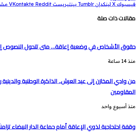
فيسبوك
‫X
لينكدإن
بينتيريست
مشار
مقالات ذات صلة
حقوق الأشخاص في وضعية إعاقة… متى تتحول النصوص إل
منذ 14 ساعة
من وادي المخازن إلى عيد العرش.. الذاكرة الوطنية والدينية
المقاومين
منذ أسبوع واحد
وقفة احتجاجية لذوي الإعاقة أمام جماعة الدار البيضاء تزامن