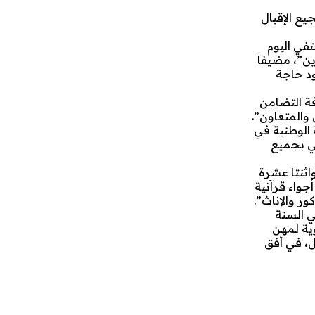
ع الإقبال
في اليوم
وين”، مضيفا
مع وجود حاجة
فة التضامن
 والمتعاون”.
 الوطنية في
لي بجميع
اثنتا عشرة
جواء قرآنية
ور والإناث”.
ي السنة
هوية لمهن
ال، في أفق