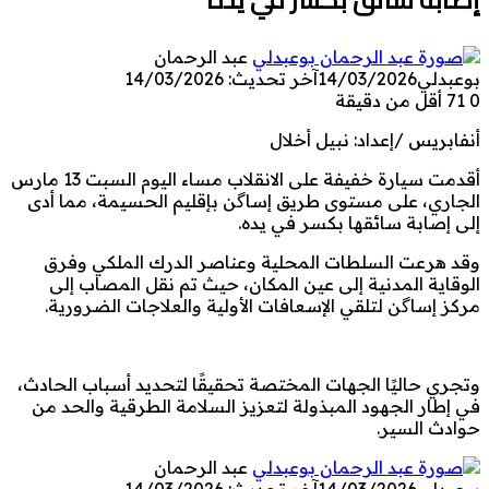
عبد الرحمان
بوعبدلي
14/03/2026
آخر تحديث: 14/03/2026
0
71
أقل من دقيقة
أنفابريس /إعداد: نبيل أخلال
أقدمت سيارة خفيفة على الانقلاب مساء اليوم السبت 13 مارس
الجاري، على مستوى طريق إساگن بإقليم الحسيمة، مما أدى
إلى إصابة سائقها بكسر في يده.
وقد هرعت السلطات المحلية وعناصر الدرك الملكي وفرق
الوقاية المدنية إلى عين المكان، حيث تم نقل المصاب إلى
مركز إساگن لتلقي الإسعافات الأولية والعلاجات الضرورية.
وتجري حاليًا الجهات المختصة تحقيقًا لتحديد أسباب الحادث،
في إطار الجهود المبذولة لتعزيز السلامة الطرقية والحد من
حوادث السير.
عبد الرحمان
بوعبدلي
14/03/2026
آخر تحديث: 14/03/2026