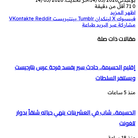
0
71
أقل من دقيقة
اظهر المزيد
فيسبوك
‫X
لينكدإن
بينتيريست
مشاركة عبر البريد
طباعة
مقالات ذات صلة
إقليم الحسيمة.. حادث سير يفسد فرحة عرس بتارجيست
ويستنفر السلطات
منذ 5 ساعات
الحسيمة.. شاب في العشرينات ينهي حياته شنقاً بدوار
تلغونت
منذ 18 ساعة