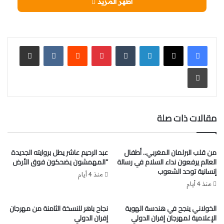
اظهر المزيد
عين الشق والحي الحسني وإقليم النواصر، بحضور ممثلي عدد
من المصالح الخارجية لمختلف القطاعات، ومكونات النسيج
الجمعوي المحلي.
لينكدإن
‏Tumblr
بينتيريست
‏Reddit
‏VKontakte
مشاركة عبر البريد
طباعة
مقالات ذات صلة
من قلب البرلمان المغربي.. أطفال
عبد الرحيم عاشر يطل بروايته الجديدة
العالم يرفعون نداء السلام في رسالة
“المهمشون يضحكون فوق الأرض
إنسانية توحد الشعوب
منذ 4 أيام
وتناولت مداخلات المشاركات والمشاركين تشخيصًا عامًا
منذ 4 أيام
لوضعية دور الشباب بتراب مقاطعة الحي الحسني، حيث تم
الخولاني ينجح في هندسة الهوية
نجاح باهر للنسخة الثامنة من مهرجان
الوقوف على أبرز الإكراهات المرتبطة بالبنيات التحتية، وكذا
الإعلامية لمهرجان إفران الدولي
إفران الدولي
الخصاص المسجل في الموارد البشرية اللازمة لتدبير هذه