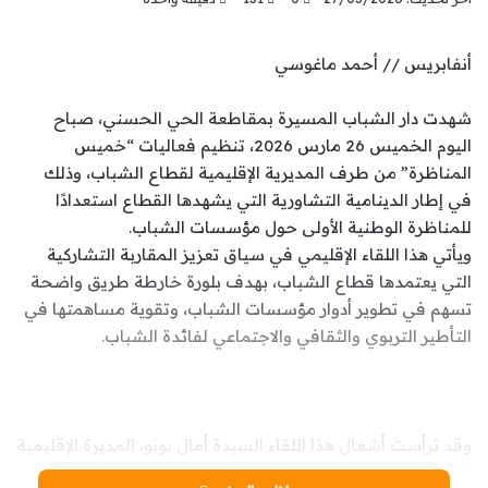
أنفابريس // أحمد ماغوسي
شهدت دار الشباب المسيرة بمقاطعة الحي الحسني، صباح
اليوم الخميس 26 مارس 2026، تنظيم فعاليات “خميس
المناظرة” من طرف المديرية الإقليمية لقطاع الشباب، وذلك
في إطار الدينامية التشاورية التي يشهدها القطاع استعدادًا
للمناظرة الوطنية الأولى حول مؤسسات الشباب.
ويأتي هذا اللقاء الإقليمي في سياق تعزيز المقاربة التشاركية
التي يعتمدها قطاع الشباب، بهدف بلورة خارطة طريق واضحة
تسهم في تطوير أدوار مؤسسات الشباب، وتقوية مساهمتها في
التأطير التربوي والثقافي والاجتماعي لفائدة الشباب.
وقد ترأست أشغال هذا اللقاء السيدة أمال بونو، المديرة الإقليمية
لوزارة الشباب والثقافة والتواصل – قطاع الشباب – بعمالتي