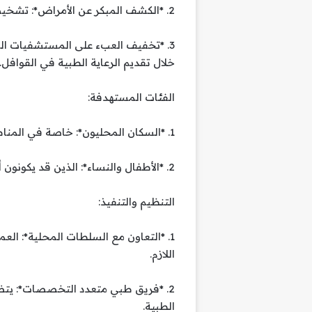
2. *الكشف المبكر عن الأمراض*: تشخيص الأمراض في مراحلها المبكرة لتقديم العلاج المناسب.
3. *تخفيف العبء على المستشفيات ال
خلال تقديم الرعاية الطبية في القوافل.
الفئات المستهدفة:
1. *السكان المحليون*: خاصة في المناطق النائية أو ذات الدخل المحدود.
2. *الأطفال والنساء*: الذين قد يكونون أكثر عرضة للمخاطر الصحية.
التنظيم والتنفيذ:
1. *التعاون مع السلطات المحلية*: ال
اللازم.
2. *فريق طبي متعدد التخصصات*: يت
الطبية.