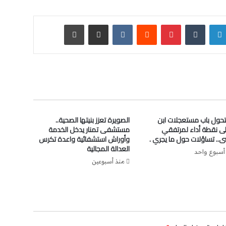
لينكدإن
‏Tumblr
بينتيريست
‏Reddit
‏VKontakte
مشاركة عبر البريد
طباعة
تحول باب مستعجلات ابن
الصويرة تعزز بنيتها الصحية..
لى نقطة أداء لمرتفقي
مستشفى تمنار يدخل الخدمة
ى.. تساؤلات حول ما يجري .
وأوراش استشفائية واعدة تكرس
العدالة المجالية
أسبوع واحد
منذ أسبوعين