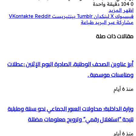
0
104
دقيقة واحدة
اظهر المزيد
فيسبوك
‫X
لينكدإن
بينتيريست
مشاركة عبر البريد
طباعة
مقالات ذات صلة
أبرز عناوين الصحف الوطنية، الصادرة اليوم الإثنين :عطلات
ومناسبات موسمية .
منذ 6 أيام
وزارة الداخلية: محاولات العبور الجماعي نحو سبتة ومليلية
نتيجة “استغلال رقمي” وترويج معلومات مضللة
منذ 6 أيام