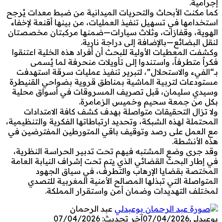
إجرامية.
كما مكنت الأبحاث والتحريات الميدانية من ضبط معدات يُرجح
استخدامها في تسهيل تنفيذ العمليات، من بينها أقنعة لإخفاء
الهوية، وقفازات، وثلاث سيارات—ضمنها مركبتان مخصصتان
لنقل البضائع—بالإضافة إلى دراجة نارية.
وكشفت المعطيات الأولية للبحث أن أفراد هذه الخلية اعتنقوا
فكراً متطرفاً، واستندوا إلى تأويلات منحرفة لما يُسمى
بـ“الفيء والاستحلال”، لتبرير تنفيذ عمليات سرقة استهدفت
مستودعات لتربية الماشية بمناطق قروية بضواحي القنيطرة
وسيدي سليمان، قبل تصريف المسروقات في أسواق محلية
بكل من جمعة سحيم وخميس الزمامرة.
ولا تزال التحقيقات متواصلة بهدف كشف كافة الامتدادات
المحتملة لهذه الشبكة، وتحديد ارتباطاتها الفكرية والتنظيمية،
مع العمل على رصد وتوقيف باقي المتورطين المفترضين في
هذه الأنشطة.
وقد جرى وضع المشتبه فيهم تحت تدبير الحراسة النظرية،
في إطار البحث القضائي الذي يتم تحت إشراف النيابة العامة
المختصة بقضايا الإرهاب والتطرف، في سياق الجهود
المتواصلة التي تبذلها المصالح الأمنية المغربية للتصدي
لمختلف التهديدات وضمان أمن واستقرار المملكة.
عبد الرحمان
بوعبدلي
07/04/2026
آخر تحديث: 07/04/2026