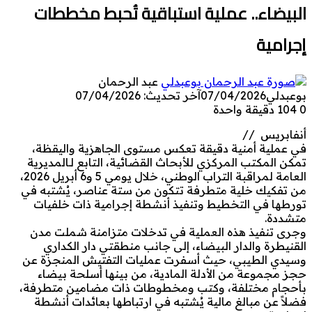
البيضاء.. عملية استباقية تُحبط مخططات
إجرامية
عبد الرحمان
بوعبدلي
07/04/2026
آخر تحديث: 07/04/2026
0
104
دقيقة واحدة
أنفابريس //
في عملية أمنية دقيقة تعكس مستوى الجاهزية واليقظة،
تمكن المكتب المركزي للأبحاث القضائية، التابع لـالمديرية
العامة لمراقبة التراب الوطني، خلال يومي 5 و6 أبريل 2026،
من تفكيك خلية متطرفة تتكون من ستة عناصر، يُشتبه في
تورطها في التخطيط وتنفيذ أنشطة إجرامية ذات خلفيات
متشددة.
وجرى تنفيذ هذه العملية في تدخلات متزامنة شملت مدن
القنيطرة والدار البيضاء، إلى جانب منطقتي دار الكداري
وسيدي الطيبي، حيث أسفرت عمليات التفتيش المنجزة عن
حجز مجموعة من الأدلة المادية، من بينها أسلحة بيضاء
بأحجام مختلفة، وكتب ومخطوطات ذات مضامين متطرفة،
فضلاً عن مبالغ مالية يُشتبه في ارتباطها بعائدات أنشطة