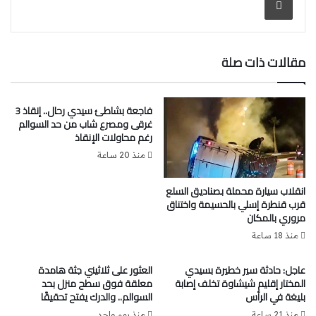
مقالات ذات صلة
فاجعة بشاطئ سيدي رحال.. إنقاذ 3
غرقى ومصرع شاب من حد السوالم
رغم محاولات الإنقاذ
منذ 20 ساعة
انقلاب سيارة محملة بصناديق السلع
قرب قنطرة إسلي بالحسيمة واختناق
مروري بالمكان
منذ 18 ساعة
عاجل: حادثة سير خطيرة بسيدي
العثور على ثلاثيني جثة هامدة
المختار إقليم شيشاوة تخلف إصابة
معلقة فوق سطح منزل بحد
بليغة في الرأس
السوالم.. والدرك يفتح تحقيقًا
منذ 21 ساعة
منذ يوم واحد