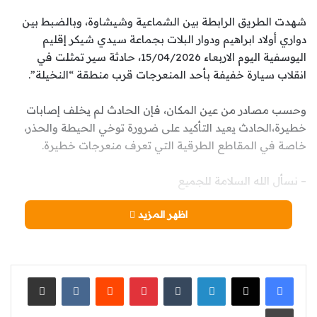
شهدت الطريق الرابطة بين الشماعية وشيشاوة، وبالضبط بين
دواري أولاد ابراهيم ودوار البلات بجماعة سيدي شيكر إقليم
اليوسفية اليوم الاربعاء 15/04/2026، حادثة سير تمثلت في
انقلاب سيارة خفيفة بأحد المنعرجات قرب منطقة “النخيلة”.
وحسب مصادر من عين المكان، فإن الحادث لم يخلف إصابات
خطيرة،الحادث يعيد التأكيد على ضرورة توخي الحيطة والحذر،
خاصة في المقاطع الطرقية التي تعرف منعرجات خطيرة.
– نسأل الله السلامة للجميع
اظهر المزيد
لينكدإن
‏Tumblr
بينتيريست
‏Reddit
‏VKontakte
مشاركة عبر البريد
طباعة