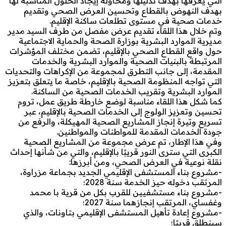
التي يعرفها بهدف تذليلها ومحاولة إيجاد الحلول المناسبة لها
بهدف النهوض بالقطاع وتحسين العرض الصحي وتقديم
خدمات صحية في مستوى تطلعات ساكنة الإقليم.
وتم خلال هذا اللقاء تقديم عرض مفصل من طرف السيد مدير
مديرية الموارد البشرية بوزارة الصحة والحماية الاجتماعية
حول واقع القطاع الصحي بالإقليم، تضمن مختلف المؤشرات
المرتبطة بالبنيات الصحية والموارد البشرية والخدمات
المقدمة، إلى جانب التطرق لمجموعة من الإكراهات والتحديات
التي تواجه المنظومة الصحية بالإقليم، خاصة ما يتعلق بتعزيز
الموارد البشرية وتقريب الخدمات الصحية من الساكنة.
كما شكل هذا اللقاء مناسبة لوضع خارطة طريق عمل، تروم
تحسين وتعزيز الولوج إلى الخدمات الصحية بالإقليم، عبر
تسريع وتيرة إنجاز المشاريع الصحية المهيكلة، والرفع من
جودة الخدمات المقدمة للمواطنات والمواطنين.
وفي هذا الإطار، تم عرض مجموعة من المشاريع الصحية
الكبرى التي سترى النور قريبًا بالإقليم، والتي من شأنها إحداث
نقلة نوعية في العرض الصحي، ومن أبرزها:
-مشروع بناء المستشفى الإقليمي الجديد بجماعة مزراوة،
المرتقب دخوله حيز الخدمة سنة 2028؛
-مشروع بناء مستشفيين للقرب بكل من قرية با محمد
وغفساي، المرتقب إنجازهما سنة 2027؛
-مشروع إعادة تأهيل المستشفى الإقليمي بتاونات، والذي
سينطلق قريبًا؛