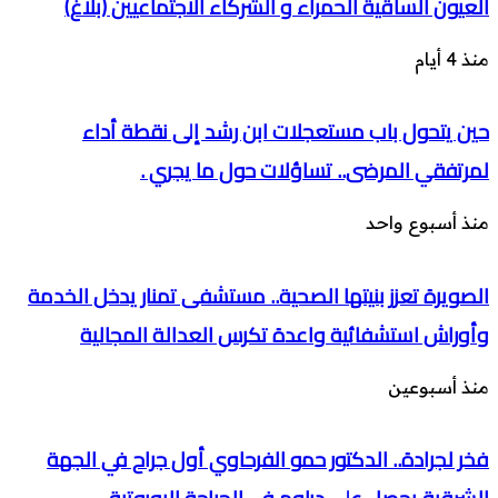
العيون الساقية الحمراء و الشركاء الاجتماعيين (بلاغ)
منذ 4 أيام
حين يتحول باب مستعجلات ابن رشد إلى نقطة أداء
لمرتفقي المرضى.. تساؤلات حول ما يجري .
منذ أسبوع واحد
الصويرة تعزز بنيتها الصحية.. مستشفى تمنار يدخل الخدمة
وأوراش استشفائية واعدة تكرس العدالة المجالية
منذ أسبوعين
فخر لجرادة.. الدكتور حمو الفرحاوي أول جراح في الجهة