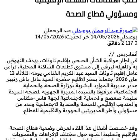
ومسؤولي قطاع الصحة
عبد الرحمان
بوعبدلي
14/05/2026
آخر تحديث: 14/05/2026
0
117
2 دقائق
أنفابريس //
في اطار مواكبة الشأن الصحي بإقليم تاونات، بهدف النهوض
به وتأهيله ليرقى إلى مستوى تطلعات الساكنة المحلية، ترأس
عامل إقليم تاونات السيد عبد الكريم الغنامي يومه الثلاثاء 12
ماي 2026 اجتماعا بمقر الاقليم حضره السيد عادل باش زنيبر
مدير مديرية الموارد البشرية بوزارة الصحة والحماية
الاجتماعية، مرفوقًا بالسيدة المديرة الجهوية للصحة السيدة
سليمة صعصع والحماية الاجتماعية لجهة فاس-مكناس
والمندوب الإقليمي للصحة والحماية الاجتماعية وعدد من
مسؤولي وأطر المديريتين الجهوية والاقليمية للقطاع.
وقد خصصت أشغال هذا اللقاء لعرض وضعية قطاع الصحة
بالإقليم وتسليط الضوء حول مختلف الإكراهات والصعوبات