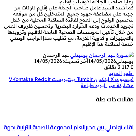
رعايا صاحب الجلالة الأوفياء بالإقليم.
كما شدد السيد عامل صاحب الجلالة على إقليم تاونات من
جهته على مضاعفة جهود جميع المتدخلين كل من موقعه
لتحسين الولوج إلى العلاج لفائدة الساكنة المحلية من خلال
تجويد الخدمات ودعم الموارد البشرية وتحسين ظروف العمل
من خلال تأهيل المؤسسات الصحية التابعة للإقليم وتزويدها
بالتجهيزات والادوية اللازمة، مع تغليب مبدإ الواجب الوطني
خدمة لساكنة هذا الإقليم.
عبد الرحمان
بوعبدلي
14/05/2026
آخر تحديث: 14/05/2026
0
117
2 دقائق
اظهر المزيد
فيسبوك
‫X
لينكدإن
بينتيريست
مشاركة عبر البريد
طباعة
مقالات ذات صلة
لقاء تواصلي بين مديرالعام لمجموعة الصحية الترابية بجهة