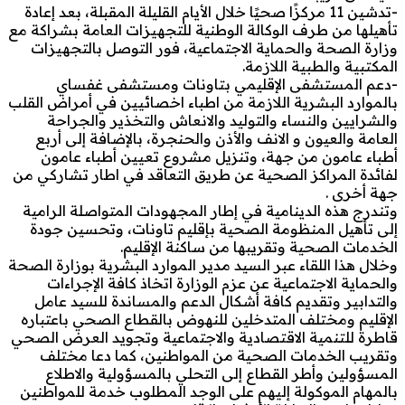
-تدشين 11 مركزًا صحيًا خلال الأيام القليلة المقبلة، بعد إعادة
تأهيلها من طرف الوكالة الوطنية للتجهيزات العامة بشراكة مع
وزارة الصحة والحماية الاجتماعية، فور التوصل بالتجهيزات
المكتبية والطبية اللازمة.
-دعم المستشفى الإقليمي بتاونات ومستشفى غفساي
بالموارد البشرية اللازمة من اطباء اخصائيين في أمراض القلب
والشرايين والنساء والتوليد والانعاش والتخذير والجراحة
العامة والعيون و الانف والأذن والحنجرة، بالإضافة إلى أربع
أطباء عامون من جهة، وتنزيل مشروع تعيين أطباء عامون
لفائدة المراكز الصحية عن طريق التعاقد في اطار تشاركي من
جهة أخرى .
وتندرج هذه الدينامية في إطار المجهودات المتواصلة الرامية
إلى تأهيل المنظومة الصحية بإقليم تاونات، وتحسين جودة
الخدمات الصحية وتقريبها من ساكنة الإقليم.
وخلال هذا اللقاء عبر السيد مدير الموارد البشرية بوزارة الصحة
والحماية الاجتماعية عن عزم الوزارة اتخاذ كافة الإجراءات
والتدابير وتقديم كافة أشكال الدعم والمساندة للسيد عامل
الإقليم ومختلف المتدخلين للنهوض بالقطاع الصحي باعتباره
قاطرة للتنمية الاقتصادية والاجتماعية وتجويد العرض الصحي
وتقريب الخدمات الصحية من المواطنين، كما دعا مختلف
المسؤولين وأطر القطاع إلى التحلي بالمسؤولية والاطلاع
بالمهام الموكولة إليهم على الوجد المطلوب خدمة للمواطنين