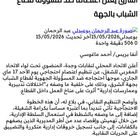
الشباب بالجهة
عبد الرحمان
بوعبدلي
15/05/2026
آخر تحديث: 15/05/2026
0
506
دقيقة واحدة
أنفا بريس/ أحمد ماغوسي
أعلن الاتحاد المحلي لنقابات وجدة، المنضوي تحت لواء الاتحاد
المغربي للشغل، عن تنظيم اعتصام احتجاجي يوم الأحد 17 ماي
الجاري، موجهاً احتجاجه ضد المسؤولة الجهوية لقطاع الشباب
بجهة الشرق، وذلك على خلفية ما وصفه بـ”اختلالات تدبيرية
وممارسات إدارية” أثرت على مناخ العمل داخل القطاع.
وأوضح التنظيم النقابي، في بلاغ له، أن هذه الخطوة
الاحتجاجية تأتي تنديداً بما اعتبره مساساً بكرامة الشغيلة،
إضافة إلى ما وصفه بالشطط في استعمال السلطة الإدارية،
من خلال تهميش وإقصاء عدد من أطر المديرية الذين يصفهم
بالكفاءات، إلى جانب تسجيل خروقات إدارية متكررة والتضييق
على الحريات النقابية.