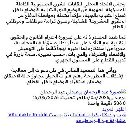
وحمّل الاتحاد المحلي لنقابات الشرق المسؤولية الكاملة
للمسؤولة الجهوية عن الوضع الذي آلت إليه الأوضاع داخل
قطاع الشباب بالجهة، مؤكداً تشبثه بمواصلة الدفاع عن
الحقوق المشروعة للشغيلة وصون كرامة موظفات وموظفي
القطاع.
كما شدد المصدر ذاته على ضرورة احترام القانون والحقوق
النقابية، مع التأكيد على مبدأ ربط المسؤولية بالمحاسبة،
معرباً عن استنكاره لما اعتبره نهجاً قائماً على التهميش
والإقصاء والتفرقة، والذي بات ـ حسب تعبيره ـ سمة بارزة في
تدبير القطاع على المستوى الجهوي.
ويأتي هذا التصعيد النقابي في ظل دعوات إلى معالجة
الإشكالات المطروحة وفتح قنوات الحوار لتجاوز حالة الاحتقان
وضمان استقرار الأوضاع داخل القطاع.
عبد الرحمان
بوعبدلي
15/05/2026
آخر تحديث: 15/05/2026
0
506
دقيقة واحدة
اظهر المزيد
فيسبوك
‫X
لينكدإن
بينتيريست
مشاركة عبر البريد
طباعة