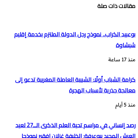
مقالات ذات صلة
بوعبيد الكراب.. نموذج رجل الدولة الملتزم بخدمة إقليم
شيشاوة
منذ 17 ساعة
كرامة الشباب أولًا: الشبيبة العاملة المغربية تدعو إلى
معالجة جذرية لأسباب الهجرة
منذ 5 أيام
رصد إنساني في مراسم تحية العلم الذكرى الــ27 لعيد
العرش المجيد ببوعرفة: الخليفة غزلان افقير نموذجا