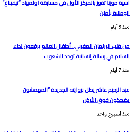
آسية موزنا تفوز بالمركز الأول في مسابقة اولمبياد “تيفيناغ”
الوطنية بأملن
منذ 3 أيام
من قلب البرلمان المغربي.. أطفال العالم يرفعون نداء
السلام في رسالة إنسانية توحد الشعوب
منذ 7 أيام
عبد الرحيم عاشر يطل بروايته الجديدة “المهمشون
يضحكون فوق الأرض
منذ أسبوع واحد