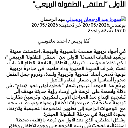
الأولى “لملتقى الطفولة الربيعي”
عبد الرحمان
بوعبدلي
20/05/2026
آخر تحديث: 20/05/2026
0
157
دقيقة واحدة
أنفا بريس/ أحمد ماغوسي
في أجواء تربوية مفعمة بالحيوية والبهجة، احتضنت مدينة
برشيد فعاليات النسخة الأولى من “ملتقى الطفولة الربيعي”،
الذي نظمته مؤسسات رياض الأطفال التابعة لقطاع الشباب،
تحت إشراف السيدة المديرة وداد حاميد، في مبادرة تربوية
نوعية تحمل أبعاداً تنموية وتربوية واعدة، وتروم جعل الطفل
محوراً أساسياً في مسار البناء والتأهيل.
ورفع هذا الموعد التربوي شعار “خطوة أولى نحو الإبداع”، في
دلالة واضحة على الرغبة في إرساء رؤية حديثة تهدف إلى
تشجيع الإبداع منذ المراحل الأولى للتكوين، وترسيخ مقاربات
تربوية منفتحة تراعي قدرات الأطفال ومواهبهم، بما ينسجم
مع التوجهات الرامية إلى تطوير المنظومة التعليمية والارتقاء
بجودة التربية في مرحلة الطفولة المبكرة.
وشكل الملتقى، الذي يعد الأول من نوعه بالإقليم، محطة
استثنائية نجحت في رسم الفرحة على وجوه الأطفال وخلق