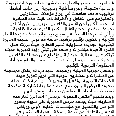
فضاء رحب للتعبير والإبداع، حيث شهد تنظيم ورشات تربوية
وإبداعية متنوعة، وعروضاً فنية وتعبيرية، إلى جانب أنشطة
ترفيهية هادفة ساهمت في إبراز مؤهلات المشاركين
وتحفيزهم على التفاعل والانخراط. كما لقيت هذه المبادرة
استحساناً كبيراً من الأسر والفاعلين التربويين الذين أشادوا
بجودة التنظيم وحجم الإقبال الكبير الذي عرفته التظاهرة.
ويأتي نجاح هذا الحدث في سياق دينامية جديدة يشهدها قطاع
التربية والتكوين بإقليم برشيد، خاصة مع تولي السيدة المديرة
الإقليمية الجديدة مسؤولية تدبير القطاع، حيث برزت خلال
الفترة الأخيرة مؤشرات واضحة على تبني رؤية تدبيرية حديثة
ترتكز على الفعالية الميدانية والانفتاح على مختلف الفاعلين
والشركاء، بما يسهم في تجديد آليات العمل والرفع من أداء
المنظومة التربوية بالإقليم.
وبفضل خبرتها المهنية ورصيدها الميداني، تم إطلاق مجموعة
من المبادرات والمشاريع النوعية التي تروم تعزيز جودة
الخدمات التربوية، وتفعيل التوجيهات الرسمية ذات الصلة
بتجويد العرض التربوي، مع اعتماد مقاربة تشاركية منفتحة
تستحضر حاجيات المتعلمين بمختلف مستوياتهم.
ويعد تنظيم “ملتقى الطفولة الربيعي” أحد أبرز ثمار هذه
المقاربة، حيث يجسد حرص المديرية على تقوية جسور
التواصل والتنسيق مع مؤسسات التعليم الأولي ورياض
الأطفال، انطلاقاً من قناعة راسخة بأهمية الاستثمار في