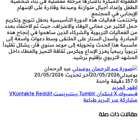
الطفولة المبكرة باعتبارها مرحلة مفصلية في بناء شخصية
الطفل وإعداد أجيال متوازنة ومبدعة وقادرة على الإسهام
الإيجابي في المجتمع.
واختتمت فعاليات هذه الدورة التأسيسية بحفل تتويج وتكريم
حمل الكثير من معاني الوفاء والاعتراف، حيث تم الاحتفاء بعدد
من الفعاليات التربوية والشركاء الذين ساهموا في إنجاح هذه
المبادرة. وأسدل الستار على الملتقى وسط دعوات واسعة إلى
مأسسة هذا الحدث وتحويله إلى موعد سنوي قار، يشكل تقليداً
تربوياً ربيعياً يعزز الإبداع ويكرس ثقافة التميز والعطاء داخل
المشهد التربوي بإقليم برشيد.
عبد الرحمان
بوعبدلي
20/05/2026
آخر تحديث: 20/05/2026
0
157
دقيقة واحدة
اظهر المزيد
فيسبوك
‫X
لينكدإن
بينتيريست
مشاركة عبر البريد
طباعة
مقالات ذات صلة