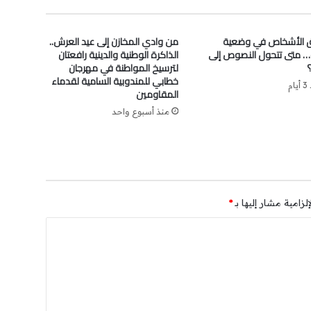
الأشخاص في وضعية
من وادي المخازن إلى عيد العرش..
… متى تتحول النصوص إلى
الذاكرة الوطنية والدينية رافعتان
لترسيخ المواطنة في مهرجان
خطابي للمندوبية السامية لقدماء
ام
المقاومين
منذ أسبوع واحد
لزامية مشار إليها بـ
*