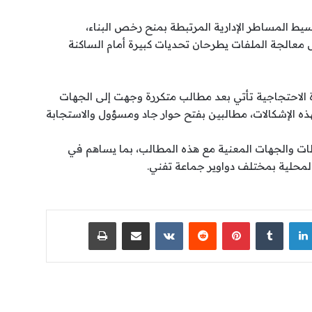
يط المساطر الإدارية المرتبطة بمنح رخص البناء،
 معالجة الملفات يطرحان تحديات كبيرة أمام الساكنة
 الاحتجاجية تأتي بعد مطالب متكررة وجهت إلى الجهات
ه الإشكالات، مطالبين بفتح حوار جاد ومسؤول والاستجابة
ات والجهات المعنية مع هذه المطالب، بما يساهم في
محلية بمختلف دواوير جماعة تفني.
لينكدإن
‏Tumblr
بينتيريست
‏Reddit
‏VKontakte
مشاركة عبر البريد
طباعة