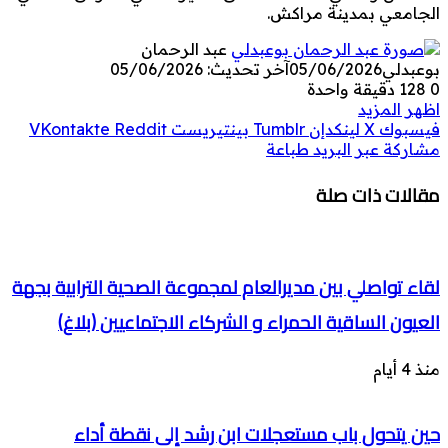
الجامعي بمدينة مراكش.
عبد الرحمان
بوعبدلي
05/06/2026
آخر تحديث: 05/06/2026
0
128
دقيقة واحدة
اظهر المزيد
فيسبوك
‫X
لينكدإن
بينتيريست
مشاركة عبر البريد
طباعة
مقالات ذات صلة
لقاء تواصلي بين مديرالعام لمجموعة الصحية الترابية بجهة
العيون الساقية الحمراء و الشركاء الاجتماعيين (بلاغ)
منذ 4 أيام
حين يتحول باب مستعجلات ابن رشد إلى نقطة أداء