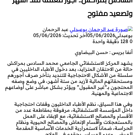
وتصعيد مفتوح
عبد الرحمان
بوعبدلي
05/06/2026
آخر تحديث: 05/06/2026
0
128
دقيقة واحدة
أنفا بريس : حسن البيضاوي
يشهد المركز الاستشفائي الجامعي محمد السادس بمراكش
حالة من الاحتقان المتزايد، بعد دخول الأطباء الداخليين في
سلسلة من الأشكال الاحتجاجية للتنديد بتأخر صرف أجورهم
ومستحقاتهم المالية لأزيد من ستة أشهر، في وضع وصفه
المحتجون بـ”غير المقبول” ويؤثر بشكل مباشر على أوضاعهم
الاجتماعية والمهنية.
وفي هذا السياق، نظم الأطباء الداخليون وقفات احتجاجية
داخل المؤسسة الاستشفائية، مرفوقة بمقاطعة عدد من
الأقسام والمصالح الاستشفائية، مع الإبقاء على العمل
بالمستعجلات وأقسام الإنعاش والمصالح الحيوية ونظام
الحراسة، ضماناً لاستمرارية الخدمات الأساسية المقدمة
للمرضى وعدم المساس بحقهم في العلاج.