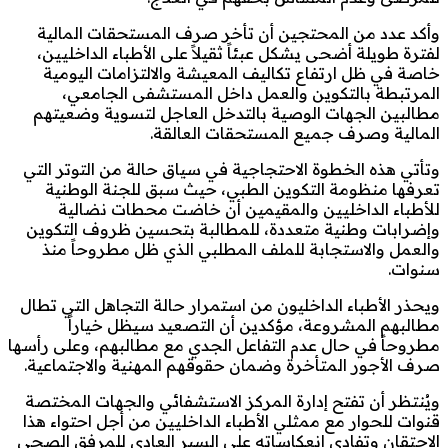
وأكد عدد من المحتجين أن تأخر صرف المستحقات المالية
لفترة طويلة أضحى يشكل عبئاً ثقيلاً على الأطباء الداخليين،
خاصة في ظل ارتفاع تكاليف المعيشة والالتزامات اليومية
المرتبطة بالتكوين والعمل داخل المستشفى الجامعي،
مطالبين الجهات الوصية بالتدخل العاجل لتسوية وضعيتهم
المالية وصرف جميع المستحقات العالقة.
وتأتي هذه الخطوة الاحتجاجية في سياق حالة من التوتر التي
تعرفها منظومة التكوين الطبي، حيث سبق للجنة الوطنية
للأطباء الداخليين والمقيمين أن خاضت محطات نضالية
وإضرابات وطنية متعددة، للمطالبة بتحسين ظروف التكوين
والعمل والاستجابة للملف المطلبي الذي ظل مطروحاً منذ
سنوات.
ويحذر الأطباء الداخليون من استمرار حالة التجاهل التي تطال
مطالبهم المشروعة، مؤكدين أن التصعيد سيظل خياراً
مطروحاً في حال عدم التفاعل الجدي مع مطالبهم، وعلى رأسها
صرف الأجور المتأخرة وضمان حقوقهم المهنية والاجتماعية.
ويُنتظر أن تفتح إدارة المركز الاستشفائي والجهات المختصة
قنوات للحوار مع ممثلي الأطباء الداخليين من أجل احتواء هذا
الاحتقان وتفادي انعكاساته على السير العادي للمرفق الصحي