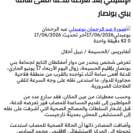
ببني بونصار
عبد الرحمان
بوعبدلي
17/06/2026
آخر تحديث: 17/06/2026
0
82
دقيقة واحدة
أنفابريس /الحسيمة / نبيل أخلال
تعرض شخص ينحدر من دوار أمغكطان التابع لجماعة بني
بونصار بإقليم الحسيمة، زوال اليوم الأربعاء 17 يونيو الجاري،
للدغة أفعى سامة أثناء تواجده بالقرب من منطقة فلاحية
مجاورة للدوار، ما استدعى نقله على وجه السرعة لتلقي
العلاجات الضرورية.
وحسب معطيات من عين المكان، فقد سارع عدد من
المواطنين إلى تقديم المساعدة للمصاب فور تعرضه للدغة،
قبل إشعار السلطات والمصالح الصحية التي أشرفت على نقله
إلى المستشفى المحلي بمدينة تارجيست.
وأضافت المصادر ذاتها أن الحالة الصحية للمصاب استدعت
تحويله إلى المركز الاستشفائي الإقليمي محمد السادس