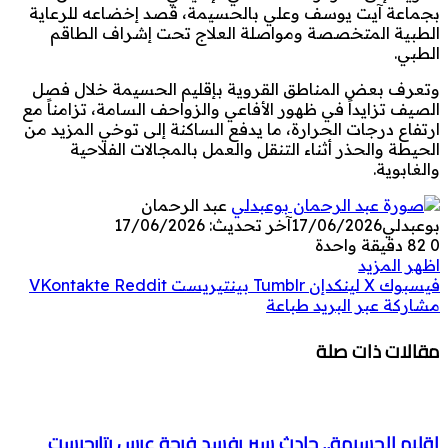
بجماعة آيت يوسف وعلي بالحسيمة، قصد إخضاعه للرعاية
الطبية المتخصصة ومواصلة العلاج تحت إشراف الطاقم
الطبي.
وتعرف بعض المناطق القروية بإقليم الحسيمة خلال فصل
الصيف تزايداً في ظهور الأفاعي والزواحف السامة، تزامناً مع
ارتفاع درجات الحرارة، ما يدفع الساكنة إلى توخي المزيد من
الحيطة والحذر أثناء التنقل والعمل بالمجالات الفلاحية
والغابوية.
عبد الرحمان
بوعبدلي
17/06/2026
آخر تحديث: 17/06/2026
0
82
دقيقة واحدة
اظهر المزيد
فيسبوك
‫X
لينكدإن
بينتيريست
مشاركة عبر البريد
طباعة
مقالات ذات صلة
إقليم الحسيمة.. حادث سير يفسد فرحة عرس بتارجيست