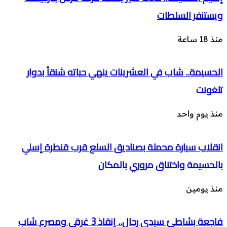
ويستنفر السلطات
منذ 18 ساعة
الحسيمة.. شاب في العشرينات ينهي حياته شنقاً بدوار
تلغونت
منذ يوم واحد
انقلاب سيارة محملة بصناديق السلع قرب قنطرة إسلي
بالحسيمة واختناق مروري بالمكان
منذ يومين
فاجعة بشاطئ سيدي رحال.. إنقاذ 3 غرقى ومصرع شاب