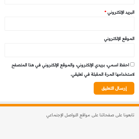
انتظارات المواطنين والمساهمة في تنمية مجالاتهن الترابية،
داعية إلى مواصلة العمل الجماعي من أجل تحقيق مشاركة
البريد الإلكتروني
*
نسائية أكثر حضورا وتأثيرا.
وبهذه المناسبة، تم تكريم النائبة البرلمانية نادية بوعيدة من
طرف منظمي التظاهرة، تقديرا لمسارها ومساهمتها في دعم
الموقع الإلكتروني
قضايا المرأة وتعزيز حضورها في مختلف مجالات الفعل التنموي
والمؤسساتي.
احفظ اسمي، بريدي الإلكتروني، والموقع الإلكتروني في هذا المتصفح
لاستخدامها المرة المقبلة في تعليقي.
تابعونا على صفحاتنا على مواقع التواصل الإجتماعي