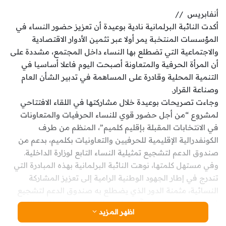
أنفابريس //
أكدت النائبة البرلمانية نادية بوعيدة أن تعزيز حضور النساء في
المؤسسات المنتخبة يمر أولا عبر تثمين الأدوار الاقتصادية
والاجتماعية التي تضطلع بها النساء داخل المجتمع، مشددة على
أن المرأة الحرفية والمتعاونة أصبحت اليوم فاعلا أساسيا في
التنمية المحلية وقادرة على المساهمة في تدبير الشأن العام
وصناعة القرار.
وجاءت تصريحات بوعيدة خلال مشاركتها في اللقاء الافتتاحي
لمشروع “من أجل حضور قوي للنساء الحرفيات والمتعاونات
في الانتخابات المقبلة بإقليم كلميم”، المنظم من طرف
الكونفدرالية الإقليمية للحرفيين والتعاونيات بكلميم، بدعم من
صندوق الدعم لتشجيع تمثيلية النساء التابع لوزارة الداخلية.
وفي مستهل كلمتها، نوهت النائبة البرلمانية بهذه المبادرة التي
تندرج في إطار الجهود الوطنية الرامية إلى تعزيز المشاركة
النسائية، مثمنة الدور الذي يضطلع به صندوق الدعم لتشجيع
تمثيلية النساء باعتباره آلية مؤسساتية تهدف إلى تقوية القدرات
اظهر المزيد
القيادية للنساء، وتشجيع انخراطهن في الحياة العامة، وتهيئة