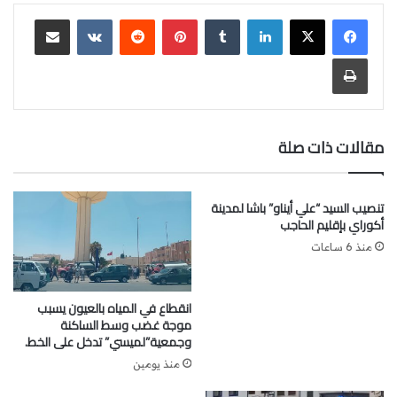
الكريمة، مؤكداً استعداده للعمل بتفانٍ ومسؤولية لخدمة الصالح
لينكدإن
‏Tumblr
بينتيريست
‏Reddit
‏VKontakte
مشاركة عبر البريد
العام، والانفتاح على جميع الفاعلين المحليين من أجل الرفع من
مستوى الخدمات المقدمة لساكنة قيادة دويران.
طباعة
واختتمت المراسم بتقديم الشكر والتقدير للسيد إبراهيم مورودي
على المجهودات التي بذلها خلال فترة تدبيره للشأن المحلي
مقالات ذات صلة
بالقيادة، متمنين له التوفيق والنجاح في مهامه الجديدة.
تنصيب السيد “علي أيناو” باشا لمدينة
أكوراي بإقليم الحاجب
منذ 6 ساعات
انقطاع في المياه بالعيون يسبب
موجة غضب وسط الساكنة
وجمعية”لميسي” تدخل على الخط.
منذ يومين