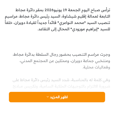
ترأس صباح اليوم الجمعة 19 يونيو2026 بمقر دائرة مجاط
التابعة لعمالة إقليم شيشاوة، السيد رئيس دائرة مجاط، مراسيم
تنصيب السيد *محمد النواعري* قائداً جديداً لقيادة دويران، خلفاً
للسيد *إبراهيم مورودي* المحال إلى التقاعد.
وجرت مراسم التنصيب بحضور رجال السلطة بدائرة مجاط،
ومنتخبي جماعة دويران، وممثلين عن المجتمع المدني،
وفعاليات محلية.
وفي كلمة له بالمناسبة، شدد السيد رئيس دائرة مجاط على
ضرورة الالتزام بالتوجيهات الملكية السامية، وتكريس مبادئ
القرب والإنصات للمواطن، وتسريع وتيرة تنزيل المشاريع
اظهر المزيد
التنموية بالمنطقة، مع الحفاظ على الأمن والاستقرار.
من جهته، أعرب السيد محمد النواعري عن اعتزازه بالثقة المولوية