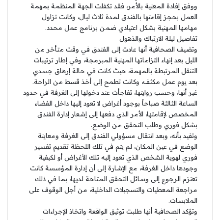
ووفق إفادة المعنية بالأمر، فقد تكفلت الجهة المنظمة بمهمة
العمل بحجز إقامتها بالفندق لمدة ثلاث ليال، وكانت تزاول
مهامها المهنية بشكل اعتيادي ضمن برنامج عمل محدد.
تفاصيل ليلة الارتباك والذهول
وتضيف الصحافية أنها عادت إلى الفندق في وقت متأخر من
الليل بعد إنهاء التزاماتها المهنية المبرمجة، وفي إطار ترتيبات
التنقل المرتبطة بالمهمة، حيث كانت في حالة إرهاق جسدي
بعد يوم عمل مكثف، وكانت تطمح إلى أخذ قسط من الراحة.
غير أنها، وحسب روايتها، تفاجأت عند دخولها إلى الغرفة في حدود
الساعة الثالثة صباحاً بوجود أغراض لا تعود إليها داخل الفضاء
المخصص لإقامتها، الأمر الذي دفعها إلى إشعار إدارة الفندق
بشكل فوري وطلب التحقق من الوضع.
وتفيد بأنه، وبعد انتقال مسؤولي الفندق إلى الغرفة ومعاينة
الوضع في عين المكان، لم يتم في تلك اللحظة تقديم تفسير
فوري لهوية الشخص الذي تعود إليه تلك الأغراض أو لكيفية
وجودها داخل الغرفة، مع الإشارة إلى أن إدارة المؤسسة كانت
تعتزم الرجوع إلى وسائل التحقق المتاحة لديها، بما في ذلك
مراجعة المعطيات والتسجيلات الداخلية، من أجل الوقوف على
الملابسات.
وتؤكد الصحافية أنها طلبت توثيق الواقعة واتخاذ الإجراءات