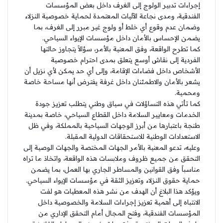
إجراءات تدبير الولوج إلى الغرف داخل بعض المؤسسات
الفندقية، ومدى نجاعة الآليات المعتمدة لحماية خصوصية النزلاء
وضمان عدم وقوع أي خلط أو ولوج غير مبرر إلى الغرف، بما
يضمن الإحساس بالأمان داخل مؤسسات الإيواء السياحي.
كما تطرح الواقعة، وفق المعنية بالأمر، سؤالاً يتجاوز حالتها
الفردية إلى نقاش أوسع يتعلق بمدى احترام خصوصية
الأشخاص داخل فضاءات الإقامة، وإلى أي حد يمكن لأي نزيل أن
يشعر بالأمان والاطمئنان داخل غرفة يفترض أنها مساحة خاصة
ومحمية.
كما تأتي هذه التساؤلات في سياق وطني يتطلب تعزيز جودة
الخدمات ومعايير السلامة داخل القطاع السياحي، خاصة بمدينة
طنجة باعتبارها من أبرز الوجهات السياحية بالمملكة، وفي ظل
الاستعدادات الوطنية للاستحقاقات الدولية المقبلة.
وعليه، تدعو المعنية بالأمر الجهات المختصة والجهات الوصية إلى
التحقق من جميع ظروف وملابسات هذه الواقعة، واتخاذ ما تراه
مناسباً وفق القوانين والمساطر الجاري بها العمل، بما يضمن
حماية حقوق النزلاء وتعزيز الثقة في مؤسسات الإيواء السياحي.
ويؤكد هذا البلاغ أن الهدف من نشر هذه المعطيات هو لفت
الانتباه إلى أهمية تعزيز إجراءات السلامة والخصوصية داخل
المؤسسات الفندقية، وفتح المجال أمام التحقق الإداري من