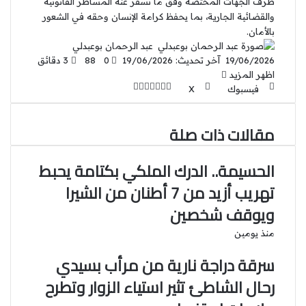
طرف الجهات المختصة وفق ما تسفر عنه المساطر القانونية
والقضائية الجارية، بما يحفظ كرامة الإنسان وحقه في الشعور
بالأمان.
عبد الرحمان بوعبدلي
19/06/2026
آخر تحديث: 19/06/2026
0
88
3 دقائق
اظهر المزيد
فيسبوك
‫X
ل
ب
م
ط
ي
ي
ب
T
R
V
ش
ن
ن
ا
ا
u
e
K
مقالات ذات صلة
ت
ر
ك
ع
d
o
m
ي
ك
د
b
d
n
ة
إ
l
i
t
ر
ة
الحسيمة.. الدرك الملكي بكتامة يحبط
ي
r
t
a
ع
ن
تهريب أزيد من 7 أطنان من الشيرا
ب
k
س
t
ر
ت
ويوقف شخصين
ا
e
ل
منذ يومين
ب
سرقة دراجة نارية من مرأب بسيدي
ر
ي
رحال الشاطئ تثير استياء الزوار وتطرح
د