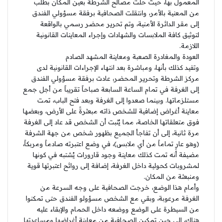
المعمول بها، حيث حلت مصالح الشرطة بعين المكان بطلب
من المعنية بالأمر، وانتقلت الصحافية برفقة مسؤولي الفندق
إلى مقر الدائرة الأمنية، وتم تحرير محضر رسمي بالواقعة
لتوثيق كافة الملابسات والشهادات وإجراء المعاينات القانونية
اللازمة.
العودة والمغادرة الصعبة ومعاينة المشهد الصادم
وتفيد كذلك بأنها، ومباشرة بعد انتهاء الإجراءات القانونية لدى
مركز الشرطة وتحرير المحضر، عادت برفقة مسؤولي الفندق
إلى الغرفة في تمام الساعة السابعة صباحاً تقريباً من أجل جمع
مستلزماتها. وبينما صعدوا إلى الغرفة وبعد فتح الباب، تمت
معاينة أغراض إضافية للشخص ذاته مبعثرةً على الأرض، وبعضها
فوق متعلقاتها الخاصة، مما يُثبت أن الشخص قد عاد إلى الغرفة
مرة ثانية، إلى أن تفاجأ الجميع بظهور شخص من جهة الشرفة
(وهو عارٍ تماماً من أي ملابس)، في وضع اعتبرته صادماً ومربكاً،
مضيفة أنه تمت كذلك معاينة وجود قارورات يُشتبه في كونها
لمشروبات كحولية داخل الغرفة، إضافة إلى روائح اعتبرتها قوية
ومنبعثة من المكان.
وأمام هذا الوضع، خرجت الصحافية على وجه السرعة من
الغرفة مرعوبة، وبقي مع الشخص مسؤولو الفندق حتى تمكنوا
من السيطرة على الوضع ووضعه داخل الحمام والإبقاء عليه
هناك، إلى حين تمكين الصحافية من معاينة أغراضها ومساعدتها