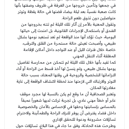
في جمعها وتأمين خروجها من الغرفة في ظروف وصفتها بأنها
كانت صعبة نفسياً، بعد ليلة بيضاء قضتها في حالة يقظة وتوتر
متواصلين دون تذوق طعم الراحة.
وتقول المعنية بالأمر إن آثار تلك الليلة لم تنته بخروجها من
الفندق أو باستكمال الإجراءات القانونية، بل امتدت إلى حياتها
اليومية، حيث تؤكد أنها منذ الواقعة لم تعد تستعيد نومها بشكل
طبيعي، وأصبحت تعيش حالة مستمرة من القلق والترقب،
خاصة خلال فترات الليل أو عند التواجد داخل أماكن الإقامة
المغلقة أثناء التنقل المهني.
كما تفيد بأنها خلال تلك الليلة لم تتمكن من ممارسة تفاصيل
يومها بشكل طبيعي، ولم يتسنّ لها أخذ قسط من الراحة أو أداء
التزاماتها الشخصية والروحية في وقتها المعتاد، بسبب حالة
التوتر والارتباك التي لازمتها منذ لحظة اكتشاف الواقعة إلى غاية
مغادرتها المكان.
وتعتبر الصحافية أن ما وقع لم يكن بالنسبة لها مجرد موقف
عابر أو خطأ مهني عادي، بل تجربة تركت لديها شعوراً عميقاً
بالمساس بإنسانيتها وحقها في الإحساس بالأمان والخصوصية
داخل فضاء يفترض أن يوفر للنزلاء الراحة والطمأنينة والاحترام.
تساؤلات مشروعة ودعوة للتحقق الإداري
وطرحت هذه الحادثة، وفق ما جاء في هذا البلاغ، تساؤلات حول