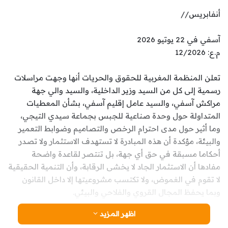
أنفابريس//
آسفي في 22 يوتيو 2026
م.ع: 12/2026
تعلن المنظمة المغربية للحقوق والحريات أنها وجهت مراسلات
رسمية إلى كل من السيد وزير الداخلية، والسيد والي جهة
مراكش آسفي، والسيد عامل إقليم آسفي، بشأن المعطيات
المتداولة حول وحدة صناعية للجبس بجماعة سيدي التيجي،
وما أثير حول مدى احترام الرخص والتصاميم وضوابط التعمير
والبيئة، مؤكدة أن هذه المبادرة لا تستهدف الاستثمار ولا تصدر
أحكاما مسبقة في حق أي جهة، بل تنتصر لقاعدة واضحة
مفادها أن الاستثمار الجاد لا يخشى الرقابة، وأن التنمية الحقيقية
لا تقوم في الغموض، ولا تكتسب مشروعيتها إلا داخل القانون
وبما يحفظ المجال القروي والفلاحي والبيئي.
اظهر المزيد
إن جوهر هذا الملف لا يتعلق بإثارة الشبهات بل برفع الالتباس،