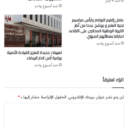
منذ 4 أيام
الاستثمار لا تعني تحصينه من الرقابة، كما أن الدفاع عن المجال
منذ أسبوع واحد
البيئي والفلاحي لا يعني معاداة التنمية، فالمطلوب هو الوضوح
والاحتكام إلى القانون، لأنهما وحدهما يحميان المستثمر الجاد،
عامل إقليم النواصر يترأس مراسيم
والساكنة والإدارة ويعيدان الثقة في المؤسسات، ومن ثم فإن
تحية العلم و يوشح عددا من أطر
التربية الوطنية المحالين على التقاعد
الصمت أمام معطيات تهم التعمير والبيئة والرخص الاستثنائية لا
اعترافا بعطائهم المهني
يخدم المصلحة العامة، بل يفرض فتح بحث مؤسساتي شفاف
منذ أسبوع واحد
يضع حدا لكل لبس، ويؤكد أن القانون يسمو على كل استثناء، وأن
تعيينات جديدة لتعزيز القيادة الأمنية
التنمية لا تكتسب مشروعيتها إلا متى احترمت الإنسان والمجال
بولاية أمن الدار البيضاء
والبيئة.
منذ أسبوع واحد
عن المكتب التنفيذي
اترك تعليقاً
لن يتم نشر عنوان بريدك الإلكتروني.
الحقول الإلزامية مشار إليها بـ
*
ا
ل
ت