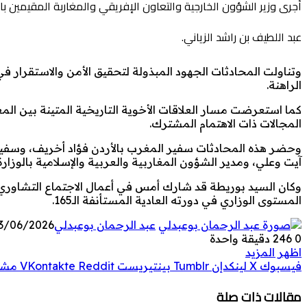
أجرى وزير الشؤون الخارجية والتعاون الإفريقي والمغاربة المقيمين بالخا
عبد اللطيف بن راشد الزياني.
وتناولت المحادثات الجهود المبذولة لتحقيق الأمن والاستقرار 
الراهنة.
كما استعرضت مسار العلاقات الأخوية التاريخية المتينة بين المغ
المجالات ذات الاهتمام المشترك.
وحضر هذه المحادثات سفير المغرب بالأردن فؤاد أخريف، وسفير
آيت وعلي، ومدير الشؤون المغاربية والعربية والإسلامية بالوزارة
وكان السيد بوريطة قد شارك أمس في أعمال الاجتماع التشاوري 
المستوى الوزاري في دورته العادية المستأنفة الـ165.
عبد الرحمان بوعبدلي
3/06/2026
0
246
دقيقة واحدة
اظهر المزيد
فيسبوك
‫X
لينكدإن
بينتيريست
مشار
مقالات ذات صلة