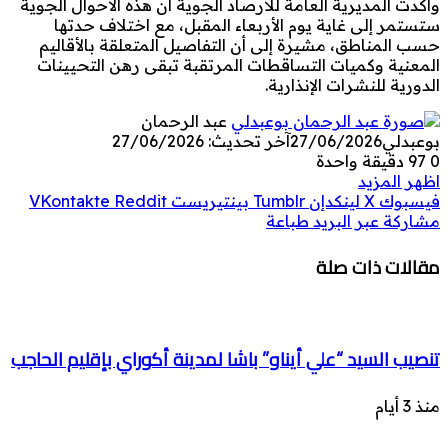
وأكدت المديرية العامة للأرصاد الجوية أن هذه الأحوال الجوية
ستستمر إلى غاية يوم الأربعاء المقبل، مع اختلاف حدتها
حسب المناطق، مشيرة إلى أن التفاصيل المتعلقة بالأقاليم
المعنية وكميات التساقطات المرتقبة تبقى رهن التحيينات
الدورية للنشرات الإنذارية.
عبد الرحمان
بوعبدلي
27/06/2026
آخر تحديث: 27/06/2026
0
97
دقيقة واحدة
اظهر المزيد
فيسبوك
‫X
لينكدإن
بينتيريست
مشاركة عبر البريد
طباعة
مقالات ذات صلة
تنصيب السيد “علي أيناو” باشا لمدينة أكوراي بإقليم الحاجب
منذ 3 أيام