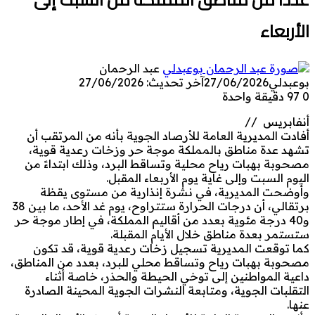
الأربعاء
عبد الرحمان
بوعبدلي
27/06/2026
آخر تحديث: 27/06/2026
0
97
دقيقة واحدة
أنفابريس //
أفادت المديرية العامة للأرصاد الجوية بأنه من المرتقب أن
تشهد عدة مناطق بالمملكة موجة حر وزخات رعدية قوية،
مصحوبة بهبات رياح محلية وتساقط البرد، وذلك ابتداءً من
اليوم السبت وإلى غاية يوم الأربعاء المقبل.
وأوضحت المديرية، في نشرة إنذارية من مستوى يقظة
برتقالي، أن درجات الحرارة ستتراوح، يوم غد الأحد، ما بين 38
و40 درجة مئوية بعدد من أقاليم المملكة، في إطار موجة حر
ستستمر بعدة مناطق خلال الأيام المقبلة.
كما توقعت المديرية تسجيل زخات رعدية قوية، قد تكون
مصحوبة بهبات رياح وتساقط محلي للبرد، بعدد من المناطق،
داعية المواطنين إلى توخي الحيطة والحذر، خاصة أثناء
التقلبات الجوية، ومتابعة النشرات الجوية المحينة الصادرة
عنها.