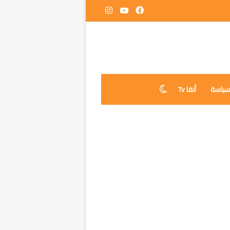
فيسبوك
‫YouTube
انستقرام
ياسة
أنفا Tv
الوضع المظلم