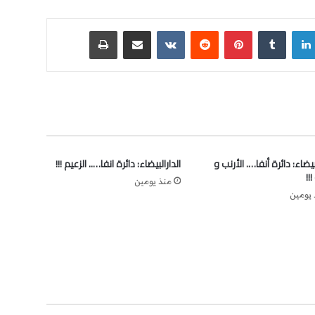
لينكدإن
‏Tumblr
بينتيريست
‏Reddit
‏VKontakte
مشاركة عبر البريد
طباعة
بيضاء: دائرة أنفا…. الأرنب و
الدارالبيضاء: دائرة انفا….. الزعيم !!!
!!!
منذ يومين
 يومين