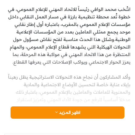
انتُخب محمد الوافي رئيساً للاتحاد المهني للإعلام العمومي، في
خطوة تُعد محطة تنظيمية بارزة في مسار العمل النقابي داخل
مؤسسات الإعلام العمومي بالمغرب، باعتباره أول إطار نقابي
موحد يجمع ممثلي العاملين بعدد من المؤسسات الإعلامية
الوطنية.
وشكل هذا الحدث مناسبة لفتح نقاش مسؤول حول
التحولات الهيكلية التي يشهدها قطاع الإعلام العمومي، والمهام
المنتظرة من هذا الاتحاد المهني في مواكبة هذه المرحلة، بما
يعزز الحوار الاجتماعي ويواكب الإصلاحات التي يعرفها القطاع.
وأكد المشاركون أن نجاح هذه التحولات الاستراتيجية يظل رهيناً
بإيلاء عناية خاصة لتحسين الأوضاع الاجتماعية والمادية
والمعنوية للعاملات والعاملين بالإعلام العمومي، باعتبار ذلك
مدخلاً أساسياً للرفع من جودة الأداء المهني وتعزيز استقرار
القطاع.
اظهر المزيد
ويقوم الاتحاد المهني للإعلام العمومي على احترام مبادئ العمل
النقابي لمنظمة الاتحاد المغربي للشغل، والدفاع عن الحقوق
والمطالب المشروعة للشغيلة، إلى جانب ترسيخ ثقافة الحوار