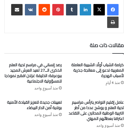
وبناء شراكات مؤسساتية تخدم المصالح المشتركة وتسهم في
لينكدإن
‏Tumblr
بينتيريست
‏Reddit
‏VKontakte
مشاركة عبر البريد
خدمة القضايا الوطنية والطبقة العاملة المغربية.
ويضم الاتحاد ممثلين عن التنظيمات النقابية بالمؤسسات الثلاث
طباعة
الكبرى للإعلام العمومي، وهي الشركة الوطنية للإذاعة والتلفزة،
والقناة الثانية (2M)، وقناة ميدي 1 تيفي، في إطار رؤية تهدف
إلى إرساء فضاء مهني موحد قائم على الحوار والتفاوض
مقالات ذات صلة
والمشاركة الفاعلة في مختلف المبادرات الرامية إلى تطوير
الإعلام العمومي وخدمة الصالح العام.
ويُنظر إلى انتخاب محمد الوافي على رأس هذا الاتحاد باعتباره
كرامة الشباب أولًا: الشبيبة العاملة
رصد إنساني في مراسم تحية العلم
بداية مرحلة جديدة من العمل النقابي المهني، ترتكز على توحيد
المغربية تدعو إلى معالجة جذرية
الذكرى الــ27 لعيد العرش المجيد
الجهود، وتعزيز التنسيق بين مختلف مكونات القطاع، والدفاع عن
لأسباب الهجرة
ببوعرفة: الخليفة غزلان افقير نموذجا
للمسؤولية الاجتماعية
حقوق العاملين، بما يواكب التحديات والتحولات التي يشهدها
منذ 4 أيام
الإعلام العمومي بالمملكة.
منذ أسبوع واحد
عامل إقليم النواصر يترأس مراسيم
تعيينات جديدة لتعزيز القيادة الأمنية
تحية العلم و يوشح عددا من أطر
بولاية أمن الدار البيضاء
التربية الوطنية المحالين على التقاعد
منذ أسبوع واحد
اعترافا بعطائهم المهني
منذ أسبوع واحد