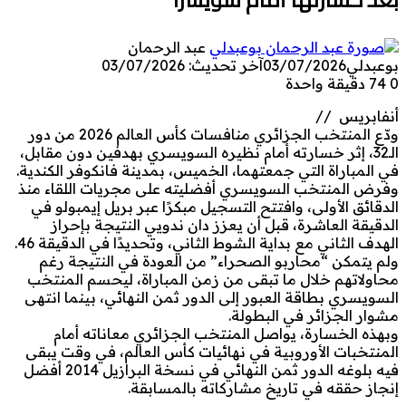
عبد الرحمان
بوعبدلي
03/07/2026
آخر تحديث: 03/07/2026
0
74
دقيقة واحدة
أنفابريس //
ودّع المنتخب الجزائري منافسات كأس العالم 2026 من دور
الـ32، إثر خسارته أمام نظيره السويسري بهدفين دون مقابل،
في المباراة التي جمعتهما، الخميس، بمدينة فانكوفر الكندية.
وفرض المنتخب السويسري أفضليته على مجريات اللقاء منذ
الدقائق الأولى، وافتتح التسجيل مبكرًا عبر بريل إيمبولو في
الدقيقة العاشرة، قبل أن يعزز دان ندويي النتيجة بإحراز
الهدف الثاني مع بداية الشوط الثاني، وتحديدًا في الدقيقة 46.
ولم يتمكن “محاربو الصحراء” من العودة في النتيجة رغم
محاولاتهم خلال ما تبقى من زمن المباراة، ليحسم المنتخب
السويسري بطاقة العبور إلى الدور ثمن النهائي، بينما انتهى
مشوار الجزائر في البطولة.
وبهذه الخسارة، يواصل المنتخب الجزائري معاناته أمام
المنتخبات الأوروبية في نهائيات كأس العالم، في وقت يبقى
فيه بلوغه الدور ثمن النهائي في نسخة البرازيل 2014 أفضل
إنجاز حققه في تاريخ مشاركاته بالمسابقة.