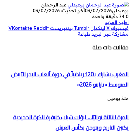
عبد الرحمان
بوعبدلي
03/07/2026
آخر تحديث: 03/07/2026
0
74
دقيقة واحدة
اظهر المزيد
فيسبوك
‫X
لينكدإن
بينتيريست
مشاركة عبر البريد
طباعة
مقالات ذات صلة
المغرب يشارك بـ120 رياضياً في دورة ألعاب البحر الأبيض
المتوسط «تارانتو 2026»
منذ يومين
للمرة الثالثة تواليًا… لبؤات شباب خنيفرة للكرة الحديدية
يكتبن التاريخ ويتوجن بكأس العرش