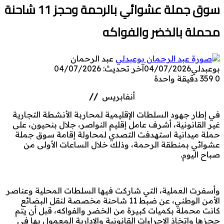
سوق جملة عشوائي بالرحمة وحجز 11 شاحنة
محملة بالخضر والفواكه
عبد الرحمان
بوعبدلي
04/07/2026
آخر تحديث: 04/07/2026
0
359
دقيقة واحدة
أنفابريس
//
في إطار جهود السلطات الإقليمية لمحاربة الأنشطة التجارية
غير القانونية، أشرف عامل إقليم النواصر، جلال بنحيون، على
حملة ميدانية استهدفت التصدي لمحاولة إقامة سوق جملة
عشوائي بمنطقة الرحمة، وذلك خلال الساعات الأولى من
صباح اليوم.
وأسفرت العملية، التي شاركت فيها السلطات المحلية وعناصر
الأمن الوطني، عن ضبط 11 شاحنة مخصصة لنقل البضائع
كانت محملة بكميات كبيرة من الخضر والفواكه، قبل أن يتم
حجزها واتخاذ الإجراءات القانونية والإدارية المعمول بها في