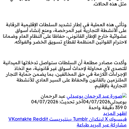
مثل هذه الحالات.
وتأتي هذه العملية في إطار تشديد السلطات الإقليمية الرقابة
على الأنشطة التجارية غير المرخصة، ومنع إنشاء أسواق
عشوائية خارج الإطار القانوني، حفاظا على النظام العام وضمانا
لاحترام القوانين المنظمة لقطاع تسويق الخضر والفواكه.
وأكدت مصادر مطلعة أن السلطات ستواصل تدخلاتها الميدانية
للتصدي لأي محاولة لإحداث أسواق غير قانونية، مع اتخاذ
الإجراءات اللازمة في حق المخالفين، بما يضمن حماية التجار
الملتزمين بالقانون والحفاظ على السير العادي للأنشطة
التجارية بالإقليم.
عبد الرحمان
بوعبدلي
04/07/2026
آخر تحديث: 04/07/2026
0
359
دقيقة واحدة
اظهر المزيد
فيسبوك
‫X
لينكدإن
بينتيريست
مشاركة عبر البريد
طباعة