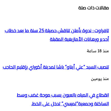
مقالات ذات صلة
تافراوت : ندوة بأملن تناقش حصيلة 25 سنة ما بعد خطاب
أجدير ورهانات الأمازيغية المقبلة
منذ 18 ساعة
تنصيب السيد “علي أيناو” باشا لمدينة أكوراي بإقليم الحاجب
منذ يومين
انقطاع في المياه بالعيون يسبب موجة غضب وسط
الساكنة وجمعية”لميسي” تدخل على الخط.